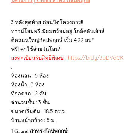
โครงการ J Grand สาทร-กัลปพฤกษ์
3 หลังสุดท้าย ก่อนปิดโครงการ!!
ทาวน์โฮมพรีเมียมพร้อมอยู่ ใกล้คลับเฮ้าส์
ติดถนนใหญ่กัลปพฤกษ์ เริ่ม 4.99 ลบ.*
ฟรี! ค่าใช้จ่ายวันโอน*
ลงทะเบียนรับสิทธิพิเศษ :
https://bit.ly/3aDVdCK
.
ห้องนอน : 5 ห้อง
ห้องน้ำ : 3 ห้อง
ที่จอดรถ : 2 คัน
จำนวนชั้น : 3 ชั้น
ขนาดเริ่มต้น : 18.5 ตร.ว.
บ้านหน้ากว้าง : 5 ม.
J Grand สาทร-กัลปพฤกษ์