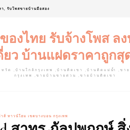
หา, รับโพสขายบ้านมือสอง
 ของไทย รับจ้างโพส ล
ดี่ยว บ้านแฝดราคาถูกสุ
หวัด ,บ้านใกล้กรุงเทพ ,บ้านติดเขา ,บ้านติดแม่น้ำ ,ขา
กรุงเทพ ,ขายบ้านขายด่วน ,ขายบ้านติดเขา
้าส์ ทาวน์โฮม เขตบางบอน กรุงเทพ
d สาทร-กัลปพฤกษ์ สิ่