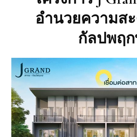
อำนวยความสะ
กัลปพฤกษ์