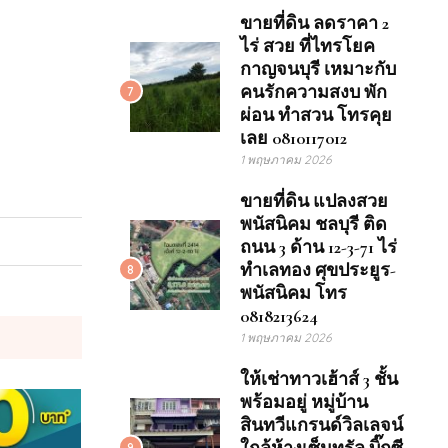
ขายที่ดิน ลดราคา 2
ไร่ สวย ที่ไทรโยค
กาญจนบุรี เหมาะกับ
คนรักความสงบ พัก
7
ผ่อน ทำสวน โทรคุย
เลย 0810117012
1 พฤษภาคม 2026
ขายที่ดิน แปลงสวย
พนัสนิคม ชลบุรี ติด
ถนน 3 ด้าน 12-3-71 ไร่
ทำเลทอง ศุขประยูร-
8
พนัสนิคม โทร
0818213624
1 พฤษภาคม 2026
ให้เช่าทาวเฮ้าส์ 3 ชั้น
พร้อมอยู่ หมู่บ้าน
สินทวีแกรนด์วิลเลจน์
9