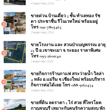
4 พฤษภาคม 2026
ขายด่วน บ้านเดี่ยว 3 ชั้น ทำเลทอง รัช
ดา-ประชาชื่น รีโนเวทใหม่ พร้อมอยู่
2
โทร 091-7803465
3 พฤษภาคม 2026
ขายโรงงาน และ สวนป่าเบญพรรณ อายุ
25 ปี อ.เขาชะเมา จ.ระยอง ราคาพิเศษ
3
โทร 095-2601140
1 พฤษภาคม 2026
ขายกิจการร้านกาแฟ สระว่ายน้ำ วิลล่า
4 หลัง อ.แม่ริม จ.เชียงใหม่ พร้อมบริหาร
4
กิจการต่อได้เลย โทร 088-9162454
1 พฤษภาคม 2026
ขายที่ดิน ลดราคา 2 ไร่ สวย ที่ไทรโยค
กาญจนบุรี เหมาะกับคนรักความสงบ พัก