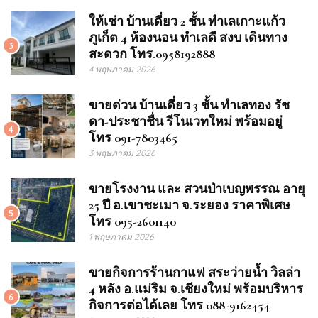
ให้เช่า บ้านเดี่ยว 2 ชั้น ทำเลเกาะแก้ว
ภูเก็ต 4 ห้องนอน ทำเลดี สงบ เดินทาง
3
สะดวก โทร.0958192888
4 พฤษภาคม 2026
ขายด่วน บ้านเดี่ยว 3 ชั้น ทำเลทอง รัช
ดา-ประชาชื่น รีโนเวทใหม่ พร้อมอยู่
4
โทร 091-7803465
3 พฤษภาคม 2026
ขายโรงงาน และ สวนป่าเบญพรรณ อายุ
25 ปี อ.เขาชะเมา จ.ระยอง ราคาพิเศษ
5
โทร 095-2601140
1 พฤษภาคม 2026
ขายกิจการร้านกาแฟ สระว่ายน้ำ วิลล่า
4 หลัง อ.แม่ริม จ.เชียงใหม่ พร้อมบริหาร
6
กิจการต่อได้เลย โทร 088-9162454