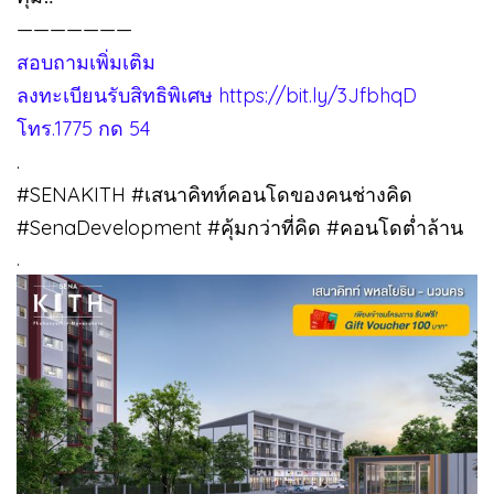
———————
สอบถามเพิ่มเติม
ลงทะเบียนรับสิทธิพิเศษ https://bit.ly/3JfbhqD
โทร.1775 กด 54
.
#SENAKITH #เสนาคิทท์คอนโดของคนช่างคิด
#SenaDevelopment #คุ้มกว่าที่คิด #คอนโดต่ำล้าน
.