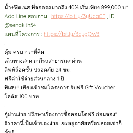
น้ำ+ฟิตเนส ที่จอดรถมากถึง 40% เริ่มเพียง 899,000 บ.*
Add Line สอบถาม :
https://bit.ly/3yUcaCF
, ID:
@senakith54
แผนที่โครงการ :
https://bit.ly/3cygQW3
.
คุ้ม ครบ กว่าที่คิด
เดินทางสะดวกมีรถสาธารณะผ่าน
ลิฟท์ล็อคชั้น ปลอดภัย 24 ชม.
ฟรีค่าใช้จ่ายส่วนกลาง 1 ปี
พิเศษ!!! เพียงเข้าชมโครงการ รับฟรี Gift Voucher
โลตัส 100 บาท
.
กู้ผ่านง่าย ปรึกษาเรื่องการซื้อคอนโดฟรี ก่อนจอง*
‼ราคานี้เป็นเจ้าของง่าย…จะอยู่อาศัยหรือปล่อยเช่าก็
คุ้ม‼