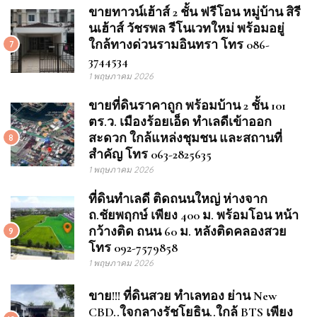
ขายทาวน์เฮ้าส์ 2 ชั้น ฟรีโอน หมู่บ้าน สิรี
นเฮ้าส์ วัชรพล รีโนเวทใหม่ พร้อมอยู่
ใกล้ทางด่วนรามอินทรา โทร 086-
7
3744534
1 พฤษภาคม 2026
ขายที่ดินราคาถูก พร้อมบ้าน 2 ชั้น 101
ตร.ว. เมืองร้อยเอ็ด ทำเลดีเข้าออก
สะดวก ใกล้แหล่งชุมชน และสถานที่
8
สำคัญ โทร 063-2825635
1 พฤษภาคม 2026
ที่ดินทำเลดี ติดถนนใหญ่ ห่างจาก
ถ.ชัยพฤกษ์ เพียง 400 ม. พร้อมโอน หน้า
กว้างติด ถนน 60 ม. หลังติดคลองสวย
9
โทร 092-7579858
1 พฤษภาคม 2026
ขาย!!! ที่ดินสวย ทำเลทอง ย่าน New
CBD..ใจกลางรัชโยธิน..ใกล้ BTS เพียง