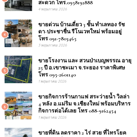
สะดวก โทร.0958192888
4 พฤษภาคม 2026
ขายด่วน บ้านเดี่ยว 3 ชั้น ทำเลทอง รัช
ดา-ประชาชื่น รีโนเวทใหม่ พร้อมอยู่
4
โทร 091-7803465
3 พฤษภาคม 2026
ขายโรงงาน และ สวนป่าเบญพรรณ อายุ
25 ปี อ.เขาชะเมา จ.ระยอง ราคาพิเศษ
5
โทร 095-2601140
1 พฤษภาคม 2026
ขายกิจการร้านกาแฟ สระว่ายน้ำ วิลล่า
4 หลัง อ.แม่ริม จ.เชียงใหม่ พร้อมบริหาร
6
กิจการต่อได้เลย โทร 088-9162454
1 พฤษภาคม 2026
ขายที่ดิน ลดราคา 2 ไร่ สวย ที่ไทรโยค