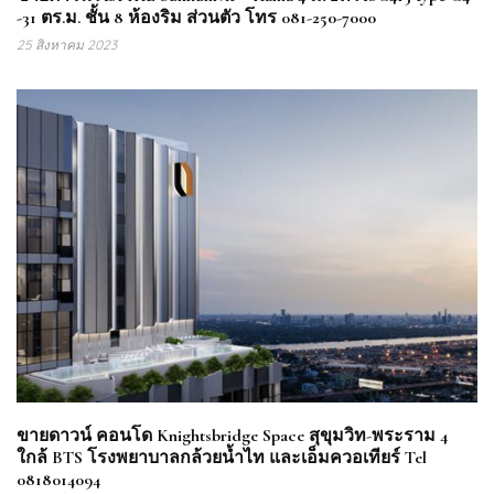
-31 ตร.ม. ชั้น 8 ห้องริม ส่วนตัว โทร 081-250-7000
25 สิงหาคม 2023
ขายดาวน์ คอนโด Knightsbridge Space สุขุมวิท-พระราม 4
ใกล้ BTS โรงพยาบาลกล้วยน้ำไท และเอ็มควอเทียร์ Tel
0818014094