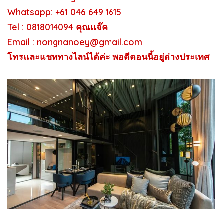
Whatsapp: +61 046 649 1615
Tel :
0818014094 คุณแจ๊ค
Email : nongnanoey@gmail.com
โทรและแชททางไลน์ได้ค่ะ พอดีตอนนี้อยู่ต่างประเทศ
.