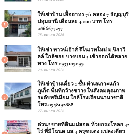
ให้เช่าบ้าน เอื้ออาทร 7/1 คลอง 7 ธัญญบุรี
ปทุมธานี เดือนละ 4,000 บาท โทร
3
0866675297
28 เมษายน 2026
ให้เช่า ทาวน์เฮ้าส์ รีโนเวทใหม่ ม.นิราวิ
ลล์ ใกล้ซอย บางบอน 5 เข้าออกได้หลาย
4
ทาง โทร 0935109099
28 เมษายน 2026
ให้เช่าบ้านเดี่ยว 2 ชั้น ทำเลเกาะแก้ว
ภูเก็ต พื้นที่กว้างขวาง ในสังคมคุณภาพ
ระดับพรีเมียม ใกล้โรงเรียนนานาชาติ
5
โทร.0958192888
27 เมษายน 2026
ด่วน!! ขายที่ดินแม่สอด-ห้วยกระโหลก 42
ไร่ ที่มีโฉนด นส.4 ครุฑแดง แปลงเดียว