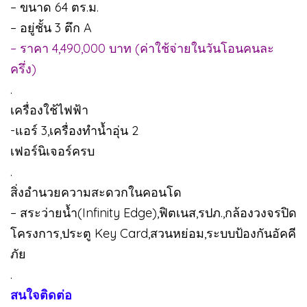
– ขนาด 64 ตร.ม.
– อยู่ชั้น 3 ตึก A
– ราคา 4,490,000 บาท (ค่าใช้จ่ายในวันโอนคนละ
ครึ่ง)
.
เครื่องใช้ไฟฟ้า
-แอร์ 3,เครื่องทำน้ำอุ่น 2
เฟอร์นิเจอร์ครบ
.
สิ่งอำนวยความสะดวกในคอนโด
– สระว่ายน้ำ(Infinity Edge),ฟิตเนส,รปภ.,กล้องวงจรปิด
โครงการ,ประตู Key Card,สวนหย่อม,ระบบป้องกันอัคคี
ภัย
.
สนใจติดต่อ