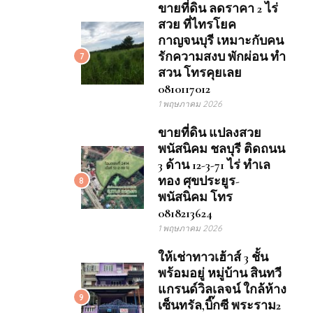
ขายที่ดิน ลดราคา 2 ไร่
สวย ที่ไทรโยค
กาญจนบุรี เหมาะกับคน
รักความสงบ พักผ่อน ทำ
7
สวน โทรคุยเลย
0810117012
1 พฤษภาคม 2026
ขายที่ดิน แปลงสวย
พนัสนิคม ชลบุรี ติดถนน
3 ด้าน 12-3-71 ไร่ ทำเล
ทอง ศุขประยูร-
8
พนัสนิคม โทร
0818213624
1 พฤษภาคม 2026
ให้เช่าทาวเฮ้าส์ 3 ชั้น
พร้อมอยู่ หมู่บ้าน สินทวี
แกรนด์วิลเลจน์ ใกล้ห้าง
9
เซ็นทรัล,บิ๊กซี พระราม2