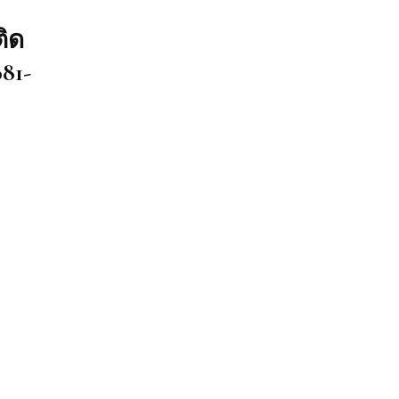
ิด
81-