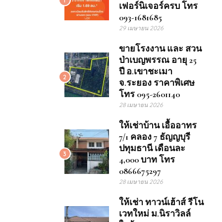
เฟอร์นิเจอร์ครบ โทร
093-1681685
29 เมษายน 2026
ขายโรงงาน และ สวน
ป่าเบญพรรณ อายุ 25
ปี อ.เขาชะเมา
2
จ.ระยอง ราคาพิเศษ
โทร 095-2601140
28 เมษายน 2026
ให้เช่าบ้าน เอื้ออาทร
7/1 คลอง 7 ธัญญบุรี
ปทุมธานี เดือนละ
3
4,000 บาท โทร
0866675297
28 เมษายน 2026
ให้เช่า ทาวน์เฮ้าส์ รีโน
เวทใหม่ ม.นิราวิลล์