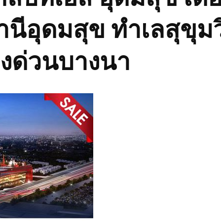
านีอุดมสุข ทำเลสุขุม
างด่วนบางนา