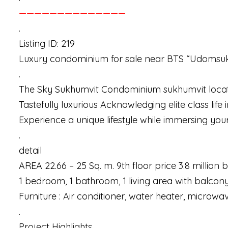
——————————————
.
Listing ID: 219
Luxury condominium for sale near BTS “Udomsu
.
The Sky Sukhumvit Condominium sukhumvit loca
Tastefully luxurious Acknowledging elite class life 
Experience a unique lifestyle while immersing your
.
detail
AREA 22.66 – 25 Sq. m. 9th floor price 3.8 million 
1 bedroom, 1 bathroom, 1 living area with balcon
Furniture : Air conditioner, water heater, microwa
.
Project Highlights