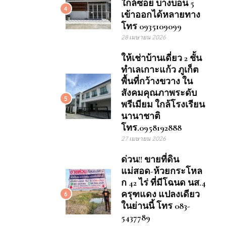
ใกล้ซอย บางบอน 5
4
เข้าออกได้หลายทาง
โทร 0935109099
28 เมษายน 2026
ให้เช่าบ้านเดี่ยว 2 ชั้น
ทำเลเกาะแก้ว ภูเก็ต
พื้นที่กว้างขวาง ใน
สังคมคุณภาพระดับ
5
พรีเมียม ใกล้โรงเรียน
นานาชาติ
โทร.0958192888
27 เมษายน 2026
ด่วน!! ขายที่ดิน
แม่สอด-ห้วยกระโหล
ก 42 ไร่ ที่มีโฉนด นส.4
ครุฑแดง แปลงเดียว
6
ในย่านนี้ โทร 083-
5437789