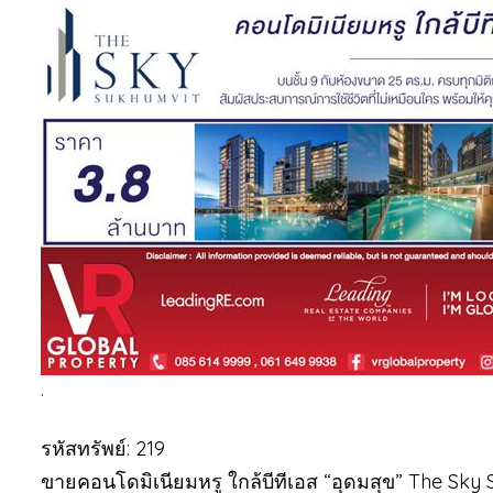
.
รหัสทรัพย์: 219
ขายคอนโดมิเนียมหรู ใกล้บีทีเอส “อุดมสุข” The Sky