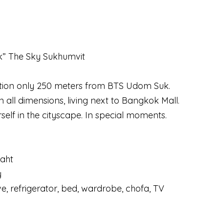
k” The Sky Sukhumvit
tion only 250 meters from BTS Udom Suk.
in all dimensions, living next to Bangkok Mall.
self in the cityscape. In special moments.
baht
y
ve, refrigerator, bed, wardrobe, chofa, TV