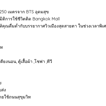
ง 250 เมตรจาก BTS อุดมสุข
กมิติการใช้ชีวิตติด Bangkok Mall
ห้คุณดื่มด่ำกับบรรยากาศวิวเมืองสุดสายตา ในช่วงเวลาพิเ
าท
ตียงนอน, ตู้เสื้อผ้า ,โชฟา ,ทีวี
ข
ส่ง
ยใช้ถนนสุขุมวิท