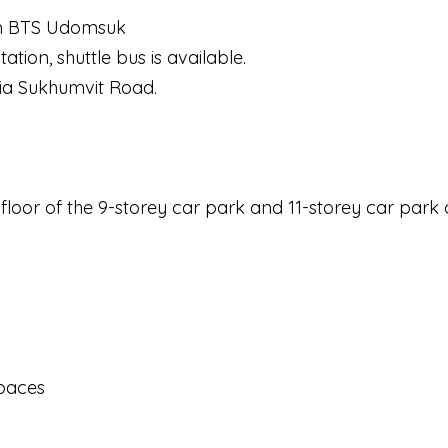
om BTS Udomsuk
on, shuttle bus is available.
via Sukhumvit Road.
floor of the 9-storey car park and 11-storey car park 
spaces