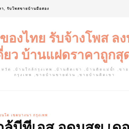
หา, รับโพสขายบ้านมือสอง
 ของไทย รับจ้างโพส ล
ดี่ยว บ้านแฝดราคาถูกสุ
หวัด ,บ้านใกล้กรุงเทพ ,บ้านติดเขา ,บ้านติดแม่น้ำ ,ขา
กรุงเทพ ,ขายบ้านขายด่วน ,ขายบ้านติดเขา
อนโด เขตบางนา กรุงเทพ
้บีทีเอส อุดมสุข เด