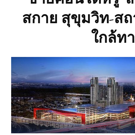
สกาย สุขุมวิท-สถ
ใกล้ท