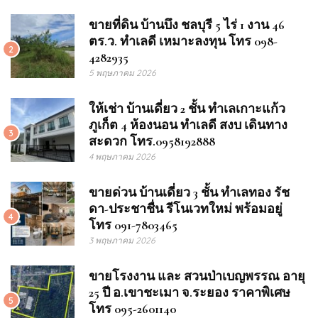
ขายที่ดิน บ้านบึง ชลบุรี 5 ไร่ 1 งาน 46
ตร.ว. ทำเลดี เหมาะลงทุน โทร 098-
2
4282935
5 พฤษภาคม 2026
ให้เช่า บ้านเดี่ยว 2 ชั้น ทำเลเกาะแก้ว
ภูเก็ต 4 ห้องนอน ทำเลดี สงบ เดินทาง
3
สะดวก โทร.0958192888
4 พฤษภาคม 2026
ขายด่วน บ้านเดี่ยว 3 ชั้น ทำเลทอง รัช
ดา-ประชาชื่น รีโนเวทใหม่ พร้อมอยู่
4
โทร 091-7803465
3 พฤษภาคม 2026
ขายโรงงาน และ สวนป่าเบญพรรณ อายุ
25 ปี อ.เขาชะเมา จ.ระยอง ราคาพิเศษ
5
โทร 095-2601140