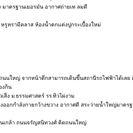
นคง มาตรฐานเยอรมัน อากาศถ่ายเท ลมดี
วี หรูหรามีคลาส ห้องน้ำตกแต่งปูกระเบื้องใหม่
ดถนนใหญ่ จากหน้าตึกสามารถเดินขึ้นสถานีรถไฟฟ้าได้เลย
องกิน
ฮั่วเส็ง ม.ธรรมศาสตร์ รร.ทิวไผ่งาม.
่วิ่งออกกำลังกายกว้างขวาง อากาศดี สระว่ายน้ำใหญ่มาตรฐ
ิ่นเกล้า ถนนจรัญสนิทวงศ์ ติดถนนใหญ่