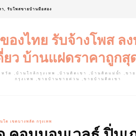
หา, รับโพสขายบ้านมือสอง
 ของไทย รับจ้างโพส ล
ดี่ยว บ้านแฝดราคาถูกสุ
หวัด ,บ้านใกล้กรุงเทพ ,บ้านติดเขา ,บ้านติดแม่น้ำ ,ขา
กรุงเทพ ,ขายบ้านขายด่วน ,ขายบ้านติดเขา
นโด เขตบางพลัด กรุงเทพ
 คอมมอนเวลธ์ ปิ่นเก