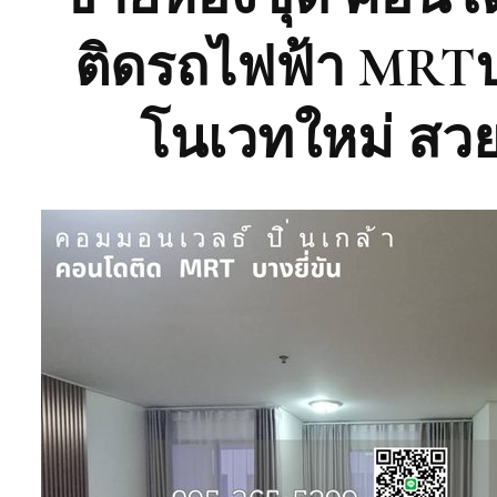
ติดรถไฟฟ้า MRTบางย
โนเวทใหม่ สวย