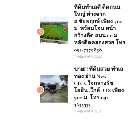
ที่ดินทำเลดี ติดถนน
ใหญ่ ห่างจาก
ถ.ชัยพฤกษ์ เพียง 400
ม. พร้อมโอน หน้า
9
กว้างติด ถนน 60 ม.
หลังติดคลองสวย โทร
092-7579858
1 พฤษภาคม 2026
ขาย!!! ที่ดินสวย ทำเล
ทอง ย่าน New
CBD..ใจกลางรัช
โยธิน..ใกล้ BTS เพียง
10
900 ม. โทร 092-
5635533
1 พฤษภาคม 2026