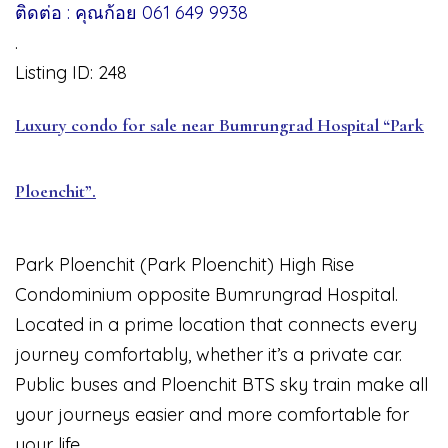
ติดต่อ : คุณก้อย 061 649 9938
.
Listing ID: 248
Luxury condo for sale near Bumrungrad Hospital “Park
Ploenchit”.
Park Ploenchit (Park Ploenchit) High Rise
Condominium opposite Bumrungrad Hospital.
Located in a prime location that connects every
journey comfortably, whether it’s a private car.
Public buses and Ploenchit BTS sky train make all
your journeys easier and more comfortable for
your life.