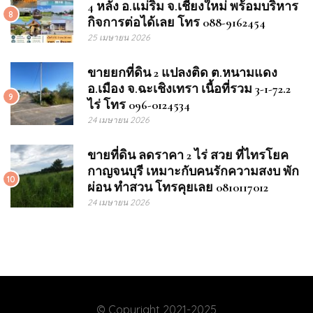
4 หลัง อ.แม่ริม จ.เชียงใหม่ พร้อมบริหาร
8
กิจการต่อได้เลย โทร 088-9162454
25 เมษายน 2026
ขายยกที่ดิน 2 แปลงติด ต.หนามแดง
อ.เมือง จ.ฉะเชิงเทรา เนื้อที่รวม 3-1-72.2
9
ไร่ โทร 096-0124534
24 เมษายน 2026
ขายที่ดิน ลดราคา 2 ไร่ สวย ที่ไทรโยค
กาญจนบุรี เหมาะกับคนรักความสงบ พัก
10
ผ่อน ทำสวน โทรคุยเลย 0810117012
24 เมษายน 2026
© Copyright 2021-2025