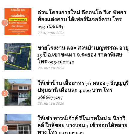
ด่วน โครงการใหม่ ดีคอนโด วีเต พัทยา
ห้องแต่งครบ ได้เฟอร์นิเจอร์ครบ โทร
1
093-1681685
29 เมษายน 2026
ขายโรงงาน และ สวนป่าเบญพรรณ อายุ
25 ปี อ.เขาชะเมา จ.ระยอง ราคาพิเศษ
2
โทร 095-2601140
28 เมษายน 2026
ให้เช่าบ้าน เอื้ออาทร 7/1 คลอง 7 ธัญญบุรี
ปทุมธานี เดือนละ 4,000 บาท โทร
3
0866675297
28 เมษายน 2026
ให้เช่า ทาวน์เฮ้าส์ รีโนเวทใหม่ ม.นิราวิ
ลล์ ใกล้ซอย บางบอน 5 เข้าออกได้หลาย
4
ทาง โทร 0935109099