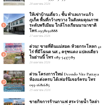
28 เมษายน 2026
ให้เช่าบ้านเดี่ยว 2 ชั้น ทำเลเกาะแก้ว
ภูเก็ต พื้นที่กว้างขวาง ในสังคมคุณภาพ
ระดับพรีเมียม ใกล้โรงเรียนนานาชาติ
5
โทร.0958192888
27 เมษายน 2026
ด่วน!! ขายที่ดินแม่สอด-ห้วยกระโหลก 42
ไร่ ที่มีโฉนด นส.4 ครุฑแดง แปลงเดียว
6
ในย่านนี้ โทร 083-5437789
26 เมษายน 2026
ด่วน โครงการใหม่ Dcondo Vite Pattaya
ห้องแต่งครบ ได้เฟอร์นิเจอร์ครบ โทร
7
093-1681685
25 เมษายน 2026
ขายกิจการร้านกาแฟ สระว่ายน้ำ วิลล่า