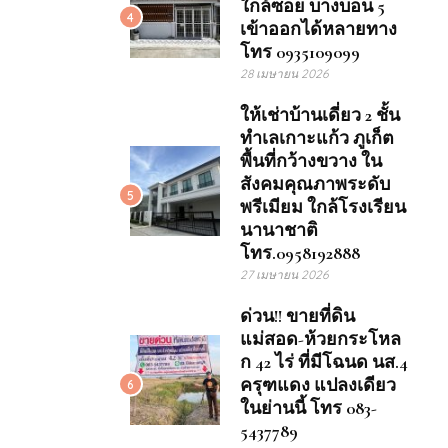
ใกล้ซอย บางบอน 5
4
เข้าออกได้หลายทาง
โทร 0935109099
28 เมษายน 2026
ให้เช่าบ้านเดี่ยว 2 ชั้น
ทำเลเกาะแก้ว ภูเก็ต
พื้นที่กว้างขวาง ใน
สังคมคุณภาพระดับ
5
พรีเมียม ใกล้โรงเรียน
นานาชาติ
โทร.0958192888
27 เมษายน 2026
ด่วน!! ขายที่ดิน
แม่สอด-ห้วยกระโหล
ก 42 ไร่ ที่มีโฉนด นส.4
ครุฑแดง แปลงเดียว
6
ในย่านนี้ โทร 083-
5437789