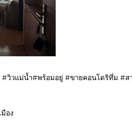
 #วิวแม่น้ำ#พร้อมอยู่ #ขายคอนโดริทึ่ม #ส
เมือง