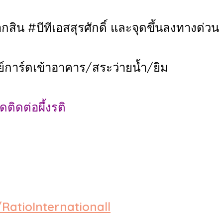
ิน #บีทีเอสสุรศักดิ์ และจุดขึ้นลงทางด่วน
์การ์ดเข้าอาคาร/สระว่ายน้ำ/ยิม
ติดต่อผึ้งรติ
atioInternationall