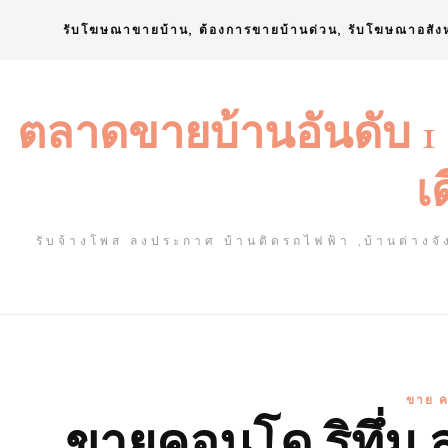
Skip
รับโฆษณาขายบ้าน, ต้องการขายบ้านด่วน, รับโฆษณาอสัง
to
content
ตลาดขายบ้านอันดับ 1
เ
รับจ้างโพส ลงประกาศ บ้านติดรถไฟฟ้า ,บ้านต่างจัง
ขาย ค
ขายคอนโด ริทึ่ม 