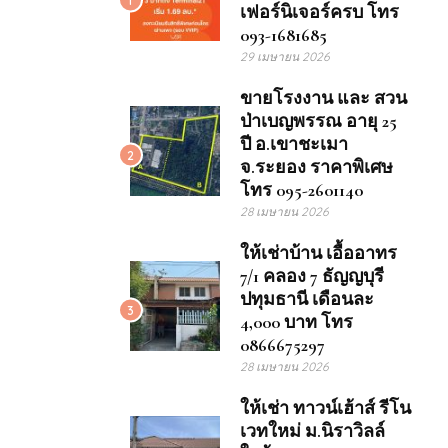
เฟอร์นิเจอร์ครบ โทร
093-1681685
29 เมษายน 2026
ขายโรงงาน และ สวน
ป่าเบญพรรณ อายุ 25
ปี อ.เขาชะเมา
2
จ.ระยอง ราคาพิเศษ
โทร 095-2601140
28 เมษายน 2026
ให้เช่าบ้าน เอื้ออาทร
7/1 คลอง 7 ธัญญบุรี
ปทุมธานี เดือนละ
3
4,000 บาท โทร
0866675297
28 เมษายน 2026
ให้เช่า ทาวน์เฮ้าส์ รีโน
เวทใหม่ ม.นิราวิลล์