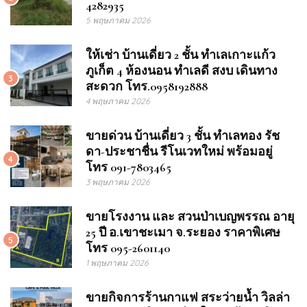
4282935
5 พฤษภาคม 2026
ให้เช่า บ้านเดี่ยว 2 ชั้น ทำเลเกาะแก้ว
ภูเก็ต 4 ห้องนอน ทำเลดี สงบ เดินทาง
3
สะดวก โทร.0958192888
4 พฤษภาคม 2026
ขายด่วน บ้านเดี่ยว 3 ชั้น ทำเลทอง รัช
ดา-ประชาชื่น รีโนเวทใหม่ พร้อมอยู่
4
โทร 091-7803465
3 พฤษภาคม 2026
ขายโรงงาน และ สวนป่าเบญพรรณ อายุ
25 ปี อ.เขาชะเมา จ.ระยอง ราคาพิเศษ
5
โทร 095-2601140
1 พฤษภาคม 2026
ขายกิจการร้านกาแฟ สระว่ายน้ำ วิลล่า