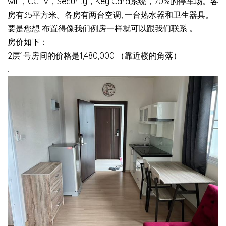
wifi，CCTV，Security，Key Card系统，70%的停车场。各
房有35平方米。各房有两台空调, 一台热水器和卫生器具。
要是您想 布置得像我们例房一样就可以跟我们联系 。
房价如下：
2层1号房间的价格是1,480,000 （靠近楼的角落）
.