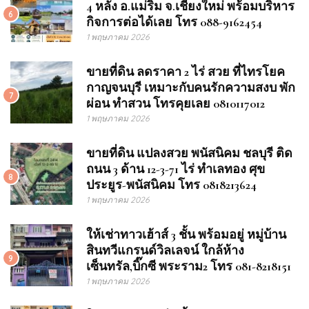
4 หลัง อ.แม่ริม จ.เชียงใหม่ พร้อมบริหาร
6
กิจการต่อได้เลย โทร 088-9162454
1 พฤษภาคม 2026
ขายที่ดิน ลดราคา 2 ไร่ สวย ที่ไทรโยค
กาญจนบุรี เหมาะกับคนรักความสงบ พัก
7
ผ่อน ทำสวน โทรคุยเลย 0810117012
1 พฤษภาคม 2026
ขายที่ดิน แปลงสวย พนัสนิคม ชลบุรี ติด
ถนน 3 ด้าน 12-3-71 ไร่ ทำเลทอง ศุข
8
ประยูร-พนัสนิคม โทร 0818213624
1 พฤษภาคม 2026
ให้เช่าทาวเฮ้าส์ 3 ชั้น พร้อมอยู่ หมู่บ้าน
สินทวีแกรนด์วิลเลจน์ ใกล้ห้าง
9
เซ็นทรัล,บิ๊กซี พระราม2 โทร 081-8218151
1 พฤษภาคม 2026