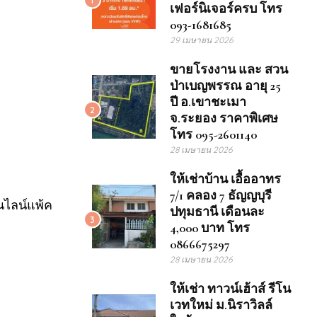
เฟอร์นิเจอร์ครบ โทร
093-1681685
29 เมษายน 2026
ขายโรงงาน และ สวน
ป่าเบญพรรณ อายุ 25
ปี อ.เขาชะเมา
2
จ.ระยอง ราคาพิเศษ
โทร 095-2601140
28 เมษายน 2026
ให้เช่าบ้าน เอื้ออาทร
7/1 คลอง 7 ธัญญบุรี
นไลน์แพ้ค
ปทุมธานี เดือนละ
3
4,000 บาท โทร
0866675297
28 เมษายน 2026
ให้เช่า ทาวน์เฮ้าส์ รีโน
เวทใหม่ ม.นิราวิลล์