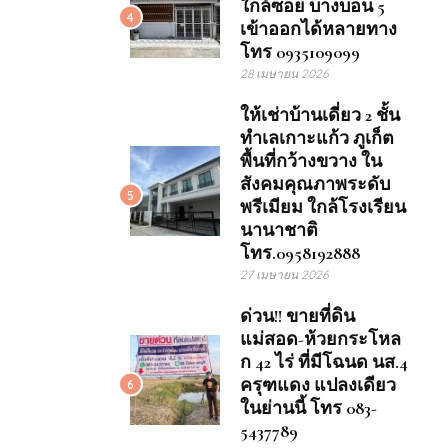
ใกล้ซอย บางบอน 5
4
เข้าออกได้หลายทาง
โทร 0935109099
28 เมษายน 2026
ให้เช่าบ้านเดี่ยว 2 ชั้น
ทำเลเกาะแก้ว ภูเก็ต
พื้นที่กว้างขวาง ใน
สังคมคุณภาพระดับ
5
พรีเมียม ใกล้โรงเรียน
นานาชาติ
โทร.0958192888
27 เมษายน 2026
ด่วน!! ขายที่ดิน
แม่สอด-ห้วยกระโหล
ก 42 ไร่ ที่มีโฉนด นส.4
ครุฑแดง แปลงเดียว
6
ในย่านนี้ โทร 083-
5437789