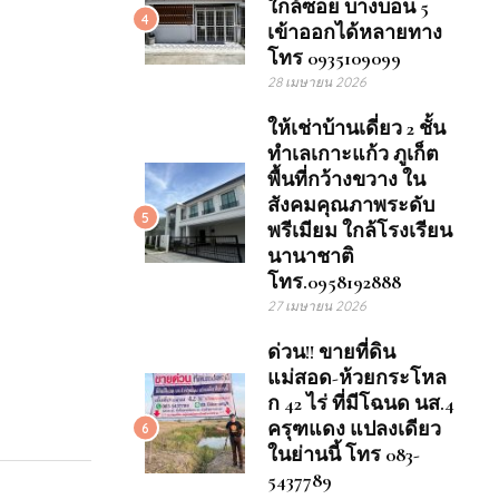
ใกล้ซอย บางบอน 5
4
เข้าออกได้หลายทาง
โทร 0935109099
28 เมษายน 2026
ให้เช่าบ้านเดี่ยว 2 ชั้น
ทำเลเกาะแก้ว ภูเก็ต
พื้นที่กว้างขวาง ใน
สังคมคุณภาพระดับ
5
พรีเมียม ใกล้โรงเรียน
นานาชาติ
โทร.0958192888
27 เมษายน 2026
ด่วน!! ขายที่ดิน
แม่สอด-ห้วยกระโหล
ก 42 ไร่ ที่มีโฉนด นส.4
ครุฑแดง แปลงเดียว
6
ในย่านนี้ โทร 083-
5437789