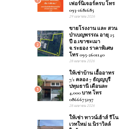
เฟอร์นิเจอร์ครบ โทร
093-1681685
29 เมษายน 2026
ขายโรงงาน และ สวน
ป่าเบญพรรณ อายุ 25
ปี อ.เขาชะเมา
2
จ.ระยอง ราคาพิเศษ
โทร 095-2601140
28 เมษายน 2026
ให้เช่าบ้าน เอื้ออาทร
7/1 คลอง 7 ธัญญบุรี
ปทุมธานี เดือนละ
3
4,000 บาท โทร
0866675297
28 เมษายน 2026
ให้เช่า ทาวน์เฮ้าส์ รีโน
เวทใหม่ ม.นิราวิลล์