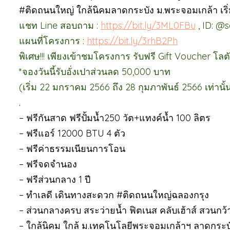
#ติดถนนใหญ่ ใกล้นิคมลาดกระบัง ม.พระจอมเกล้า เริ่ม
แชท Line สอบถาม :
https://bit.ly/3ML0FBu
, ID: @s
แผนที่โครงการ :
https://bit.ly/3rhB2Ph
พิเศษ!!! เพียงเข้าชมโครงการ รับฟรี Gift Voucher โล
*จองวันนี้รับอั่งเปาส่วนลด 50,000 บาท
(เริ่ม 22 มกราคม 2566 ถึง 28 กุมภาพันธ์ 2566 เท่านั้
.
– ฟรีกันสาด ฟรีปั้มน้ำ250 วัต+แทงค์น้ำ 100 ลิตร
– ฟรีแอร์ 12000 BTU 4 ตัว
– ฟรีค่าธรรมเนียนการโอน
– ฟรีจดจำนอง
– ฟรีส่วนกลาง 1 ปี
– ทำเลดี เดินทางสะดวก #ติดถนนใหญ่ฉลองกรุง
– ส่วนกลางครบ สระว่ายน้ำ ฟิตเนส คลับเฮ้าส์ สวนกว้
– ใกล้นิคม ใกล้ ม.เทคโนโลยีพระจอมเกล้าฯ ลาดกระ