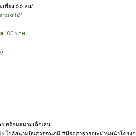
เพียง 6.6 ลบ.*
enakith31
ตัส 100 บาท
น)
าง พร้อมสนามเด็กเล่น
บัง ใกล้สนามบินสุวรรณภูมิ #มีรถสาธารณะผ่านหน้าโครง