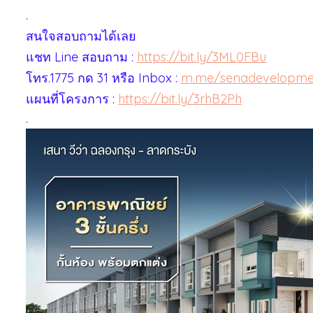
.
สนใจสอบถามได้เลย
แชท Line สอบถาม :
https://bit.ly/3ML0FBu
โทร.1775 กด 31 หรือ Inbox :
m.me/senadevelopme
แผนที่โครงการ :
https://bit.ly/3rhB2Ph
.