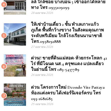
ลล์ ใกล้ซอย บางบอน 5 เข้าออกได้หลาย
4
ทาง โทร 0935109099
28 เมษายน 2026
ให้เช่าบ้านเดี่ยว 2 ชั้น ทำเลเกาะแก้ว
ภูเก็ต พื้นที่กว้างขวาง ในสังคมคุณภาพ
ระดับพรีเมียม ใกล้โรงเรียนนานาชาติ
5
โทร.0958192888
27 เมษายน 2026
ด่วน!! ขายที่ดินแม่สอด-ห้วยกระโหลก 42
ไร่ ที่มีโฉนด นส.4 ครุฑแดง แปลงเดียว
6
ในย่านนี้ โทร 083-5437789
26 เมษายน 2026
ด่วน โครงการใหม่ Dcondo Vite Pattaya
ห้องแต่งครบ ได้เฟอร์นิเจอร์ครบ โทร
7
093-1681685
25 เมษายน 2026