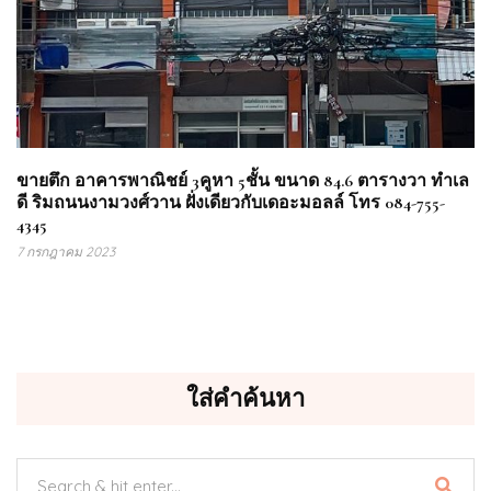
ขายตึก อาคารพาณิชย์ 3คูหา 5ชั้น ขนาด 84.6 ตารางวา ทำเล
ดี ริมถนนงามวงศ์วาน ฝั่งเดียวกับเดอะมอลล์ โทร 084-755-
4345
7 กรกฎาคม 2023
ใส่คำค้นหา