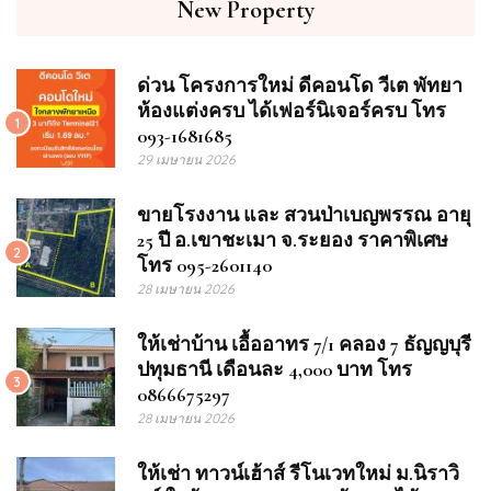
New Property
ด่วน โครงการใหม่ ดีคอนโด วีเต พัทยา
ห้องแต่งครบ ได้เฟอร์นิเจอร์ครบ โทร
1
093-1681685
29 เมษายน 2026
ขายโรงงาน และ สวนป่าเบญพรรณ อายุ
25 ปี อ.เขาชะเมา จ.ระยอง ราคาพิเศษ
2
โทร 095-2601140
28 เมษายน 2026
ให้เช่าบ้าน เอื้ออาทร 7/1 คลอง 7 ธัญญบุรี
ปทุมธานี เดือนละ 4,000 บาท โทร
3
0866675297
28 เมษายน 2026
ให้เช่า ทาวน์เฮ้าส์ รีโนเวทใหม่ ม.นิราวิ