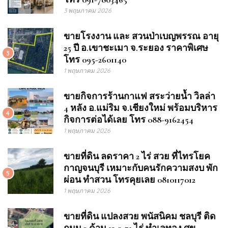
3 พฤษภาคม 2026
ขายโรงงาน และ สวนป่าเบญพรรณ อายุ
25 ปี อ.เขาชะเมา จ.ระยอง ราคาพิเศษ
3
โทร 095-2601140
1 พฤษภาคม 2026
ขายกิจการร้านกาแฟ สระว่ายน้ำ วิลล่า
4 หลัง อ.แม่ริม จ.เชียงใหม่ พร้อมบริหาร
4
กิจการต่อได้เลย โทร 088-9162454
1 พฤษภาคม 2026
ขายที่ดิน ลดราคา 2 ไร่ สวย ที่ไทรโยค
กาญจนบุรี เหมาะกับคนรักความสงบ พัก
5
ผ่อน ทำสวน โทรคุยเลย 0810117012
1 พฤษภาคม 2026
ขายที่ดิน แปลงสวย พนัสนิคม ชลบุรี ติด
ถนน 3 ด้าน 12-3-71 ไร่ ทำเลทอง ศุข