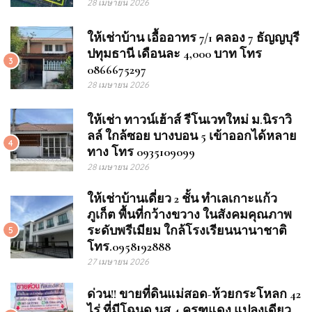
28 เมษายน 2026
ให้เช่าบ้าน เอื้ออาทร 7/1 คลอง 7 ธัญญบุรี
ปทุมธานี เดือนละ 4,000 บาท โทร
3
0866675297
28 เมษายน 2026
ให้เช่า ทาวน์เฮ้าส์ รีโนเวทใหม่ ม.นิราวิ
ลล์ ใกล้ซอย บางบอน 5 เข้าออกได้หลาย
4
ทาง โทร 0935109099
28 เมษายน 2026
ให้เช่าบ้านเดี่ยว 2 ชั้น ทำเลเกาะแก้ว
ภูเก็ต พื้นที่กว้างขวาง ในสังคมคุณภาพ
ระดับพรีเมียม ใกล้โรงเรียนนานาชาติ
5
โทร.0958192888
27 เมษายน 2026
ด่วน!! ขายที่ดินแม่สอด-ห้วยกระโหลก 42
ไร่ ที่มีโฉนด นส.4 ครุฑแดง แปลงเดียว