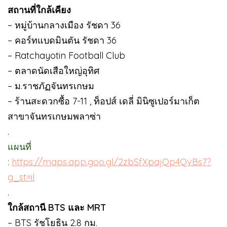
สถานที่ใกล้เคียง
– หมู่บ้านกลางเมือง รัชดา 36
– คอร์ทแบดมินตัน รัชดา 36
– Ratchayotin Football Club
– ตลาดนัดเสือใหญ่อุทิศ
– ม.ราชภัฏจันทรเกษม
– ร้านสะดวกซื้อ 7-11 , ท็อปส์ เดลี่ มินิซูเปอร์มาเก็ต
สาขาจันทรเกษมพลาซ่า
.
แผนที่
:
https://maps.app.goo.gl/2zbSfXpajQp4QvBs7?
g_st=il
.
ใกล้สถานี BTS และ MRT
– BTS รัชโยธิน 2.8 กม.