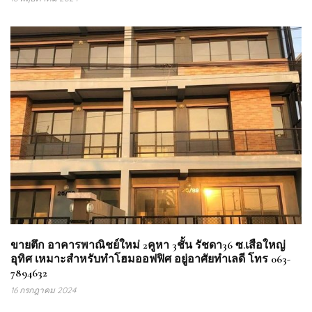
ขายตึก อาคารพาณิชย์ใหม่ 2คูหา 3ชั้น รัชดา36 ซ.เสือใหญ่
อุทิศ เหมาะสำหรับทำโฮมออฟฟิศ อยู่อาศัยทำเลดี โทร 063-
7894632
16 กรกฎาคม 2024