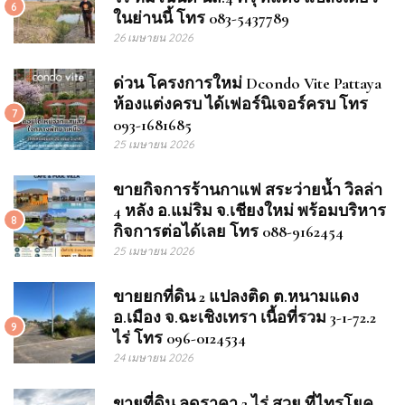
6
ในย่านนี้ โทร 083-5437789
26 เมษายน 2026
ด่วน โครงการใหม่ Dcondo Vite Pattaya
ห้องแต่งครบ ได้เฟอร์นิเจอร์ครบ โทร
7
093-1681685
25 เมษายน 2026
ขายกิจการร้านกาแฟ สระว่ายน้ำ วิลล่า
4 หลัง อ.แม่ริม จ.เชียงใหม่ พร้อมบริหาร
8
กิจการต่อได้เลย โทร 088-9162454
25 เมษายน 2026
ขายยกที่ดิน 2 แปลงติด ต.หนามแดง
อ.เมือง จ.ฉะเชิงเทรา เนื้อที่รวม 3-1-72.2
9
ไร่ โทร 096-0124534
24 เมษายน 2026
ขายที่ดิน ลดราคา 2 ไร่ สวย ที่ไทรโยค