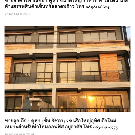
ขายอาคารพาณิชย์ 2 คูหา ขนาดใหญ่ ราคาดี ทำเลโดน ใกล้
ห้างสรรพสินค้าเซ็นทรัลลาดพร้าว โทร 0898166624
17 มกราคม 2025
ขายถูก ตึก 2 คูหา 3ชั้น รัชดา36 ซ.เสือใหญ่อุทิศ ตึกใหม่
เหมาะสำหรับทำโฮมออฟฟิศ อยู่อาศัย โทร 063-241-9775
16 พฤษภาคม 2024