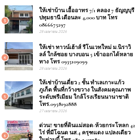
ให้เช่าบ้าน เอื้ออาทร 7/1 คลอง 7 ธัญญบุรี
ปทุมธานี เดือนละ 4,000 บาท โทร
3
0866675297
28 เมษายน 2026
ให้เช่า ทาวน์เฮ้าส์ รีโนเวทใหม่ ม.นิราวิ
ลล์ ใกล้ซอย บางบอน 5 เข้าออกได้หลาย
4
ทาง โทร 0935109099
28 เมษายน 2026
ให้เช่าบ้านเดี่ยว 2 ชั้น ทำเลเกาะแก้ว
ภูเก็ต พื้นที่กว้างขวาง ในสังคมคุณภาพ
ระดับพรีเมียม ใกล้โรงเรียนนานาชาติ
5
โทร.0958192888
27 เมษายน 2026
ด่วน!! ขายที่ดินแม่สอด-ห้วยกระโหลก 42
ไร่ ที่มีโฉนด นส.4 ครุฑแดง แปลงเดียว
6
ในย่านนี้ โทร 083-5437789