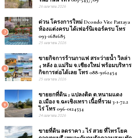
26 เมษายน 2026
ด่วน โครงการใหม่ Dcondo Vite Pattaya
ห้องแต่งครบ ได้เฟอร์นิเจอร์ครบ โทร
7
093-1681685
25 เมษายน 2026
ขายกิจการร้านกาแฟ สระว่ายน้ำ วิลล่า
4 หลัง อ.แม่ริม จ.เชียงใหม่ พร้อมบริหาร
8
กิจการต่อได้เลย โทร 088-9162454
25 เมษายน 2026
ขายยกที่ดิน 2 แปลงติด ต.หนามแดง
อ.เมือง จ.ฉะเชิงเทรา เนื้อที่รวม 3-1-72.2
9
ไร่ โทร 096-0124534
24 เมษายน 2026
ขายที่ดิน ลดราคา 2 ไร่ สวย ที่ไทรโยค
กาญจนบุรี เหมาะกับคนรักความสงบ พัก