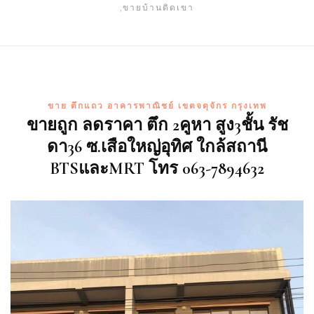
,ขายบ้านติดเขา
ขาย ตึกแถว อาคารพาณิชย์ เขตจตุจักร กรุงเทพ
ขายถูก ลดราคา ตึก 2คูหา สูง3ชั้น รัช
ดา36 ซ.เสือใหญ่อุทิศ ใกล้สถานี
BTSและMRT โทร 063-7894632