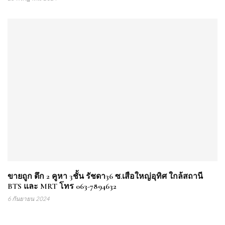
ขายถูก ตึก 2 คูหา 3ชั้น รัชดา36 ซ.เสือใหญ่อุทิศ ใกล้สถานี
BTS และ MRT โทร 063-7894632
6 กันยายน 2024