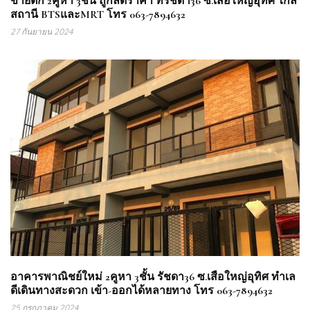
ขายตึก 2คูหา 3ชั้น ถูกลดราคา ที่รัชดา36 ซ.เสือใหญ่อุทิศ ใกล้
สถานี BTSและMRT โทร 063-7894632
27 กันยายน 2024
อาคารพาณิชย์ใหม่ 2คูหา 3ชั้น รัชดา36 ซ.เสือใหญ่อุทิศ ทำเล
ดีเดินทางสะดวก เข้า-ออกได้หลายทาง โทร 063-7894632
25 กรกฎาคม 2024