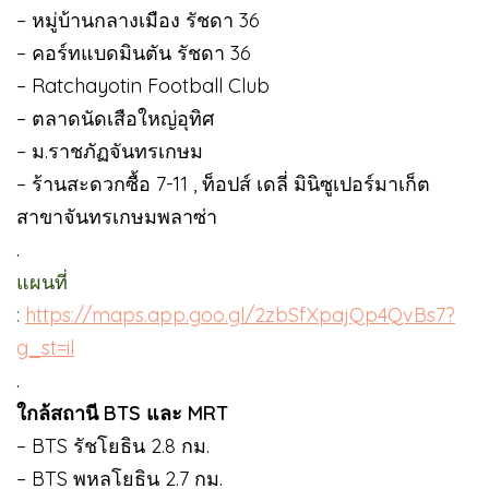
– หมู่บ้านกลางเมือง รัชดา 36
– คอร์ทแบดมินตัน รัชดา 36
– Ratchayotin Football Club
– ตลาดนัดเสือใหญ่อุทิศ
– ม.ราชภัฏจันทรเกษม
– ร้านสะดวกซื้อ 7-11 , ท็อปส์ เดลี่ มินิซูเปอร์มาเก็ต
สาขาจันทรเกษมพลาซ่า
.
แผนที่
:
https://maps.app.goo.gl/2zbSfXpajQp4QvBs7?
g_st=il
.
ใกล้สถานี BTS และ MRT
– BTS รัชโยธิน 2.8 กม.
– BTS พหลโยธิน 2.7 กม.