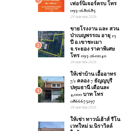
เฟอร์นิเจอร์ครบ โทร
093-1681685
29 เมษายน 2026
ขายโรงงาน และ สวน
ป่าเบญพรรณ อายุ 25
ปี อ.เขาชะเมา
2
จ.ระยอง ราคาพิเศษ
โทร 095-2601140
28 เมษายน 2026
ให้เช่าบ้าน เอื้ออาทร
7/1 คลอง 7 ธัญญบุรี
ปทุมธานี เดือนละ
3
4,000 บาท โทร
0866675297
28 เมษายน 2026
ให้เช่า ทาวน์เฮ้าส์ รีโน
เวทใหม่ ม.นิราวิลล์