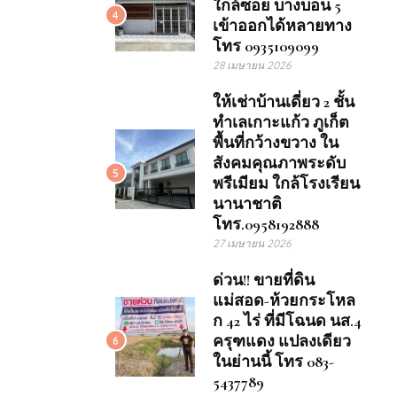
ใกล้ซอย บางบอน 5
4
เข้าออกได้หลายทาง
โทร 0935109099
28 เมษายน 2026
ให้เช่าบ้านเดี่ยว 2 ชั้น
ทำเลเกาะแก้ว ภูเก็ต
พื้นที่กว้างขวาง ใน
สังคมคุณภาพระดับ
5
พรีเมียม ใกล้โรงเรียน
นานาชาติ
โทร.0958192888
27 เมษายน 2026
ด่วน!! ขายที่ดิน
แม่สอด-ห้วยกระโหล
ก 42 ไร่ ที่มีโฉนด นส.4
ครุฑแดง แปลงเดียว
6
ในย่านนี้ โทร 083-
5437789