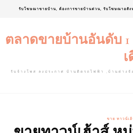
Skip
รับโฆษณาขายบ้าน, ต้องการขายบ้านด่วน, รับโฆษณาอสัง
to
content
ตลาดขายบ้านอันดับ 1
เ
รับจ้างโพส ลงประกาศ บ้านติดรถไฟฟ้า ,บ้านต่างจัง
ขาย ทาวน์เฮ้
ขายทาวน์เฮ้าส์ หมู่บ