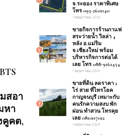
จ.ระยอง ราคาพิเศษ
โทร 095-2601140
1 พฤษภาคม 2026
ขายกิจการร้านกาแฟ
สระว่ายน้ำ วิลล่า 4
หลัง อ.แม่ริม
จ.เชียงใหม่ พร้อม
2
บริหารกิจการต่อได้
เลย โทร 088-9162454
 BTS
1 พฤษภาคม 2026
ขายที่ดิน ลดราคา 2
ไร่ สวย ที่ไทรโยค
ย้มสอา
กาญจนบุรี เหมาะกับ
คนรักความสงบ พัก
3
, มหา
ผ่อน ทำสวน โทรคุย
เลย 0810117012
งคูคต,
1 พฤษภาคม 2026