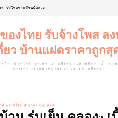
หา, รับโพสขายบ้านมือสอง
 ของไทย รับจ้างโพส ล
ดี่ยว บ้านแฝดราคาถูกสุ
หวัด ,บ้านใกล้กรุงเทพ ,บ้านติดเขา ,บ้านติดแม่น้ำ ,ขา
กรุงเทพ ,ขายบ้านขายด่วน ,ขายบ้านติดเขา
าส์ ทาวน์โฮม ลำลูกกา ปทุมธานี
้าน ร่มเย็น คลอง2 เนื้