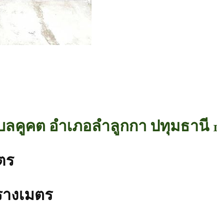
ลคูคต อำเภอลำลูกกา ปทุมธานี 1
ตร
ตารางเมตร