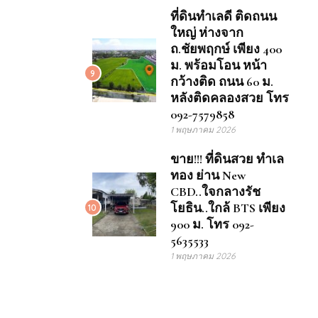
ที่ดินทำเลดี ติดถนน
ใหญ่ ห่างจาก
ถ.ชัยพฤกษ์ เพียง 400
ม. พร้อมโอน หน้า
9
กว้างติด ถนน 60 ม.
หลังติดคลองสวย โทร
092-7579858
1 พฤษภาคม 2026
ขาย!!! ที่ดินสวย ทำเล
ทอง ย่าน New
CBD..ใจกลางรัช
โยธิน..ใกล้ BTS เพียง
10
900 ม. โทร 092-
5635533
1 พฤษภาคม 2026