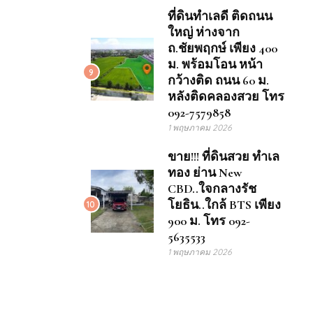
ที่ดินทำเลดี ติดถนน
ใหญ่ ห่างจาก
ถ.ชัยพฤกษ์ เพียง 400
ม. พร้อมโอน หน้า
9
กว้างติด ถนน 60 ม.
หลังติดคลองสวย โทร
092-7579858
1 พฤษภาคม 2026
ขาย!!! ที่ดินสวย ทำเล
ทอง ย่าน New
CBD..ใจกลางรัช
โยธิน..ใกล้ BTS เพียง
10
900 ม. โทร 092-
5635533
1 พฤษภาคม 2026