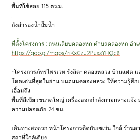
พื้นที่ใช้สอย 115 ตร.ม.
.
ถังสำรองน้ำปั๊มน้ำ
.
ที่ตัั้งโครงการ : ถนนเลียบคลองหก ตำบลคลองหก อำ
https://goo.gl/maps/riKxGzJ2PuxsYHQc8
.
-โครงการภัทรไพรเวท รังสิต- คลองหลวง บ้านแฝด และทาว
โดดเด่นที่สุดในย่าน บนถนนคลองหลวง ให้ความรู้สึ
เอื้อมถึง
พื้นที่สีเขียวขนาดใหญ่ เครื่องออกกำลังกายกลางแจ้ง
ความปลอดภัย 24 ชม.
.
เดินทางสะดวก หน้าโครงการติดกับเซเว่น ใกล้ ร้านอาห
สถาที่ใกล้เคียง