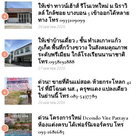
ให้เช่า ทาวน์เฮ้าส์ รีโนเวทใหม่ ม.นิราวิ
ลล์ ใกล้ซอย บางบอน 5 เข้าออกได้หลาย
4
ทาง โทร 0935109099
28 เมษายน 2026
ให้เช่าบ้านเดี่ยว 2 ชั้น ทำเลเกาะแก้ว
ภูเก็ต พื้นที่กว้างขวาง ในสังคมคุณภาพ
ระดับพรีเมียม ใกล้โรงเรียนนานาชาติ
5
โทร.0958192888
27 เมษายน 2026
ด่วน!! ขายที่ดินแม่สอด-ห้วยกระโหลก 42
ไร่ ที่มีโฉนด นส.4 ครุฑแดง แปลงเดียว
6
ในย่านนี้ โทร 083-5437789
26 เมษายน 2026
ด่วน โครงการใหม่ Dcondo Vite Pattaya
ห้องแต่งครบ ได้เฟอร์นิเจอร์ครบ โทร
7
093-1681685