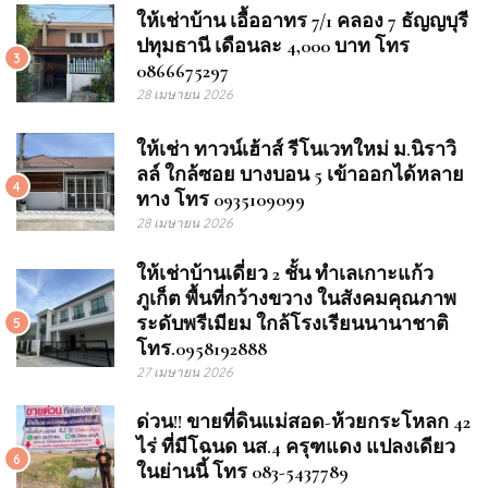
ให้เช่าบ้าน เอื้ออาทร 7/1 คลอง 7 ธัญญบุรี
ปทุมธานี เดือนละ 4,000 บาท โทร
3
0866675297
28 เมษายน 2026
ให้เช่า ทาวน์เฮ้าส์ รีโนเวทใหม่ ม.นิราวิ
ลล์ ใกล้ซอย บางบอน 5 เข้าออกได้หลาย
4
ทาง โทร 0935109099
28 เมษายน 2026
ให้เช่าบ้านเดี่ยว 2 ชั้น ทำเลเกาะแก้ว
ภูเก็ต พื้นที่กว้างขวาง ในสังคมคุณภาพ
ระดับพรีเมียม ใกล้โรงเรียนนานาชาติ
5
โทร.0958192888
27 เมษายน 2026
ด่วน!! ขายที่ดินแม่สอด-ห้วยกระโหลก 42
ไร่ ที่มีโฉนด นส.4 ครุฑแดง แปลงเดียว
6
ในย่านนี้ โทร 083-5437789