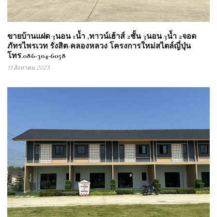
ขายบ้านแฝด 3นอน 1น้ำ ,ทาวน์เฮ้าส์ 2ชั้น 3นอน 3น้ำ 2จอด
ภัทรไพรเวท รังสิต-คลองหลวง โครงการใหม่สไตล์ญี่ปุ่น
โทร.086-304-6058
13 สิงหาคม 2023