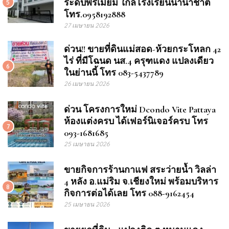
ระดับพรีเมียม ใกล้โรงเรียนนานาชาติ
5
โทร.0958192888
27 เมษายน 2026
ด่วน!! ขายที่ดินแม่สอด-ห้วยกระโหลก 42
ไร่ ที่มีโฉนด นส.4 ครุฑแดง แปลงเดียว
6
ในย่านนี้ โทร 083-5437789
26 เมษายน 2026
ด่วน โครงการใหม่ Dcondo Vite Pattaya
ห้องแต่งครบ ได้เฟอร์นิเจอร์ครบ โทร
7
093-1681685
25 เมษายน 2026
ขายกิจการร้านกาแฟ สระว่ายน้ำ วิลล่า
4 หลัง อ.แม่ริม จ.เชียงใหม่ พร้อมบริหาร
8
กิจการต่อได้เลย โทร 088-9162454
25 เมษายน 2026