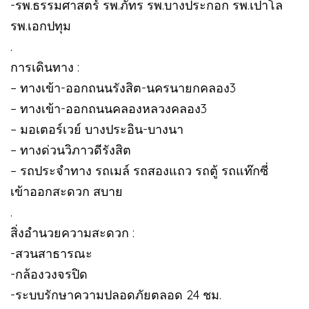
-รพ.ธรรมศาสตร์ รพ.ภัทร รพ.บางประกอก รพ.เปาโล
รพ.เอกปทุม
.
การเดินทาง :
– ทางเข้า-ออกถนนรังสิต-นครนายกคลอง3
– ทางเข้า-ออกถนนคลองหลวงคลอง3
– มอเตอร์เวย์ บางประอิน-บางนา
– ทางด่วนวิภาวดีรังสิต
– รถประจำทาง รถเมล์ รถสองแถว รถตู้ รถแท๊กซี่
เข้าออกสะดวก สบาย
.
สิ่งอำนวยความสะดวก :
-สวนสาธารณะ
-กล้องวงจรปิด
-ระบบรักษาความปลอดภัยตลอด 24 ชม.