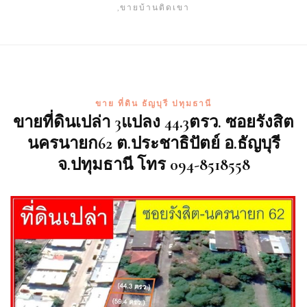
,ขายบ้านติดเขา
ขาย ที่ดิน ธัญบุรี ปทุมธานี
ขายที่ดินเปล่า 3แปลง 44.3ตรว. ซอยรังสิต
นครนายก62 ต.ประชาธิปัตย์ อ.ธัญบุรี
จ.ปทุมธานี โทร 094-8518558