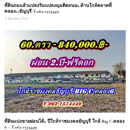
ที่ดินถมแล้วแปลงริมแปลงมุมติดถนน2.ด้านใกล้ตลาดที่
คลอง11ธัญบุรี-T.062-1574449
11 มีนาคม 2025
ที่ดินแบ่งขายผ่อนได้2 ปีใกล้ราชมงคลธัญบุรี-ใกล้ Big C.คลอง
6 – T.062-1574449