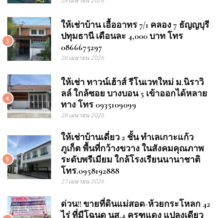
28 เมษายน 2026
ให้เช่าบ้าน เอื้ออาทร 7/1 คลอง 7 ธัญญบุรี
ปทุมธานี เดือนละ 4,000 บาท โทร
3
0866675297
28 เมษายน 2026
ให้เช่า ทาวน์เฮ้าส์ รีโนเวทใหม่ ม.นิราวิ
ลล์ ใกล้ซอย บางบอน 5 เข้าออกได้หลาย
4
ทาง โทร 0935109099
28 เมษายน 2026
ให้เช่าบ้านเดี่ยว 2 ชั้น ทำเลเกาะแก้ว
ภูเก็ต พื้นที่กว้างขวาง ในสังคมคุณภาพ
ระดับพรีเมียม ใกล้โรงเรียนนานาชาติ
5
โทร.0958192888
27 เมษายน 2026
ด่วน!! ขายที่ดินแม่สอด-ห้วยกระโหลก 42
ไร่ ที่มีโฉนด นส.4 ครุฑแดง แปลงเดียว