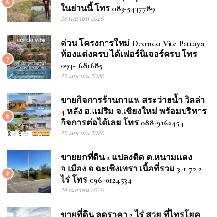
6
ในย่านนี้ โทร 083-5437789
26 เมษายน 2026
ด่วน โครงการใหม่ Dcondo Vite Pattaya
ห้องแต่งครบ ได้เฟอร์นิเจอร์ครบ โทร
7
093-1681685
25 เมษายน 2026
ขายกิจการร้านกาแฟ สระว่ายน้ำ วิลล่า
4 หลัง อ.แม่ริม จ.เชียงใหม่ พร้อมบริหาร
8
กิจการต่อได้เลย โทร 088-9162454
25 เมษายน 2026
ขายยกที่ดิน 2 แปลงติด ต.หนามแดง
อ.เมือง จ.ฉะเชิงเทรา เนื้อที่รวม 3-1-72.2
9
ไร่ โทร 096-0124534
24 เมษายน 2026
ขายที่ดิน ลดราคา 2 ไร่ สวย ที่ไทรโยค