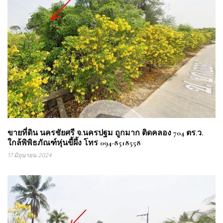
ขายที่ดิน นครชัยศรี จ.นครปฐม ถูกมาก ติดคลอง 704 ตร.ว.
ใกล้พิพิธภัณฑ์หุ่นขี้ผึ้ง โทร 094-8518558
17 มิถุนายน 2024