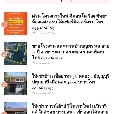
ด่วน โครงการใหม่ ดีคอนโด วีเต พัทยา
ห้องแต่งครบ ได้เฟอร์นิเจอร์ครบ โทร
1
093-1681685
29 เมษายน 2026
ขายโรงงาน และ สวนป่าเบญพรรณ อายุ
25 ปี อ.เขาชะเมา จ.ระยอง ราคาพิเศษ
2
โทร 095-2601140
28 เมษายน 2026
ให้เช่าบ้าน เอื้ออาทร 7/1 คลอง 7 ธัญญบุรี
ปทุมธานี เดือนละ 4,000 บาท โทร
3
0866675297
28 เมษายน 2026
ให้เช่า ทาวน์เฮ้าส์ รีโนเวทใหม่ ม.นิราวิ
ลล์ ใกล้ซอย บางบอน 5 เข้าออกได้หลาย