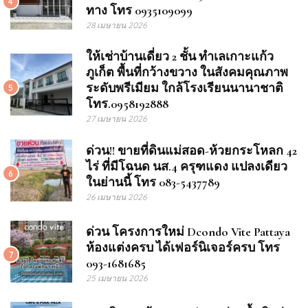
4
ทาง โทร 0935109099
28 เมษายน 2026
ให้เช่าบ้านเดี่ยว 2 ชั้น ทำเลเกาะแก้ว
ภูเก็ต พื้นที่กว้างขวาง ในสังคมคุณภาพ
ระดับพรีเมียม ใกล้โรงเรียนนานาชาติ
5
โทร.0958192888
27 เมษายน 2026
ด่วน!! ขายที่ดินแม่สอด-ห้วยกระโหลก 42
ไร่ ที่มีโฉนด นส.4 ครุฑแดง แปลงเดียว
6
ในย่านนี้ โทร 083-5437789
26 เมษายน 2026
ด่วน โครงการใหม่ Dcondo Vite Pattaya
ห้องแต่งครบ ได้เฟอร์นิเจอร์ครบ โทร
7
093-1681685
25 เมษายน 2026