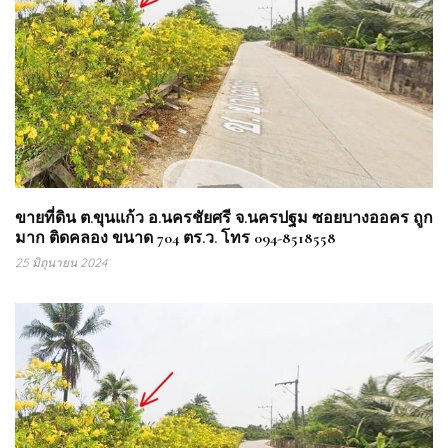
ขายที่ดิน ต.ขุนแก้ว อ.นครชัยศรี จ.นครปฐม ซอยบางออคร ถูก
มาก ติดคลอง ขนาด 704 ตร.ว. โทร 094-8518558
25 มิถุนายน 2024