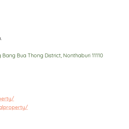
.
Bang Bua Thong District, Nonthaburi 11110
perty/
alproperty/