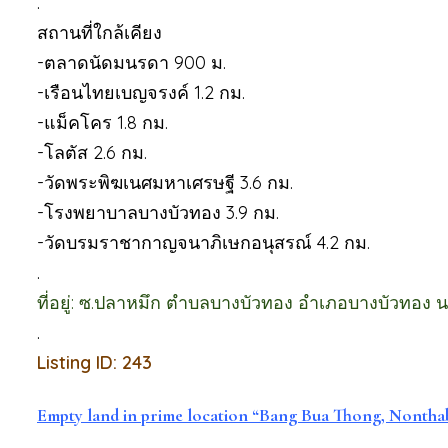
.
สถานที่ใกล้เคียง
-ตลาดนัดมนรดา 900 ม.
-เรือนไทยเบญจรงค์ 1.2 กม.
-แม็คโคร 1.8 กม.
-โลตัส 2.6 กม.
-วัดพระพิฆเนศมหาเศรษฐี 3.6 กม.
-โรงพยาบาลบางบัวทอง 3.9 กม.
-วัดบรมราชากาญจนาภิเษกอนุสรณ์ 4.2 กม.
.
ที่อยู่: ซ.ปลาหมึก ตำบลบางบัวทอง อำเภอบางบัวทอง นน
.
Listing ID: 243
Empty land in prime location “Bang Bua Thong, Nontha