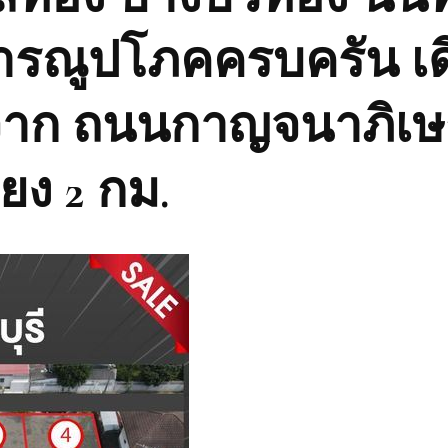
รณูปโภคครบครัน เด
จาก ถนนกาญจนาภิเ
ียง 2 กม.