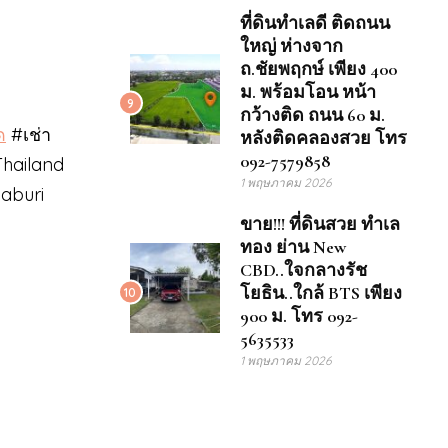
ที่ดินทำเลดี ติดถนน
ใหญ่ ห่างจาก
ถ.ชัยพฤกษ์ เพียง 400
ม. พร้อมโอน หน้า
9
กว้างติด ถนน 60 ม.
ด
#เช่า
หลังติดคลองสวย โทร
092-7579858
Thailand
1 พฤษภาคม 2026
haburi
ขาย!!! ที่ดินสวย ทำเล
ทอง ย่าน New
CBD..ใจกลางรัช
โยธิน..ใกล้ BTS เพียง
10
900 ม. โทร 092-
5635533
1 พฤษภาคม 2026