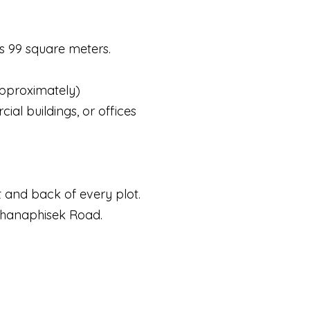
 is 99 square meters.
approximately)
ial buildings, or offices
t and back of every plot.
chanaphisek Road.