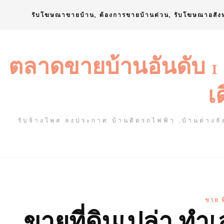
Skip
รับโฆษณาขายบ้าน, ต้องการขายบ้านด่วน, รับโฆษณาอสัง
to
content
ตลาดขายบ้านอันดับ 1
เ
รับจ้างโพส ลงประกาศ บ้านติดรถไฟฟ้า ,บ้านต่างจัง
ขาย ท
ขายที่ดินเปล่า ทำ