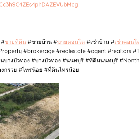
/UCc3hSC4ZEs4phDAZEVUbMcg
 #
ขายที่ดิน
#ขายบ้าน #
ขายคอนโด
#เช่าบ้าน #
เช่าคอนโ
Property #brokerage #realestate #agent #realtors #
ดินบางบัวทอง #บางบัวทอง #นนทบุรี #ที่ดินนนทบุรี #Nont
างกรวย #ไทรน้อย #ที่ดินไทรน้อย