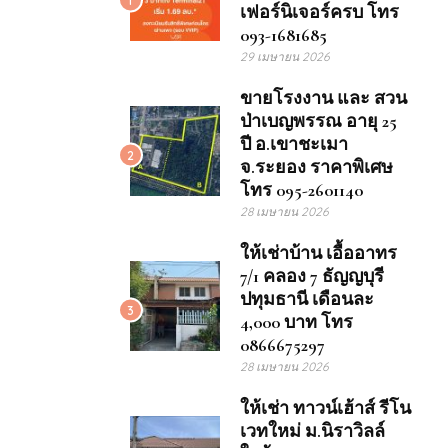
เฟอร์นิเจอร์ครบ โทร
093-1681685
29 เมษายน 2026
ขายโรงงาน และ สวน
ป่าเบญพรรณ อายุ 25
ปี อ.เขาชะเมา
2
จ.ระยอง ราคาพิเศษ
โทร 095-2601140
28 เมษายน 2026
ให้เช่าบ้าน เอื้ออาทร
7/1 คลอง 7 ธัญญบุรี
ปทุมธานี เดือนละ
3
4,000 บาท โทร
0866675297
28 เมษายน 2026
ให้เช่า ทาวน์เฮ้าส์ รีโน
เวทใหม่ ม.นิราวิลล์