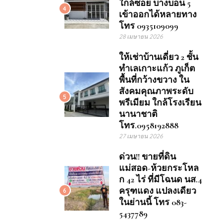
ใกล้ซอย บางบอน 5
4
เข้าออกได้หลายทาง
โทร 0935109099
28 เมษายน 2026
ให้เช่าบ้านเดี่ยว 2 ชั้น
ทำเลเกาะแก้ว ภูเก็ต
พื้นที่กว้างขวาง ใน
สังคมคุณภาพระดับ
5
พรีเมียม ใกล้โรงเรียน
นานาชาติ
โทร.0958192888
27 เมษายน 2026
ด่วน!! ขายที่ดิน
แม่สอด-ห้วยกระโหล
ก 42 ไร่ ที่มีโฉนด นส.4
ครุฑแดง แปลงเดียว
6
ในย่านนี้ โทร 083-
5437789