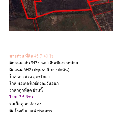
.
ขายด่วน ที่ดิน 45-3-40 ไร่
ติดถนน เส้น 347 บางปะอินเชียงรากน้อย
ติดถนน AH2 (ปทุมธานี-บางปะหัน)
ใกล้ ทางด่วน อุดรรัถยา
ใกล้ มอเตอร์เวย์ฝั่งตะวันออก
ราคาถูกที่สุด ย่านนี้
ไร่ละ 3.5 ล้าน
รอเนื้อคู่ มาต่อรอง
ติดโรงคั่วกาแฟ พระนคร