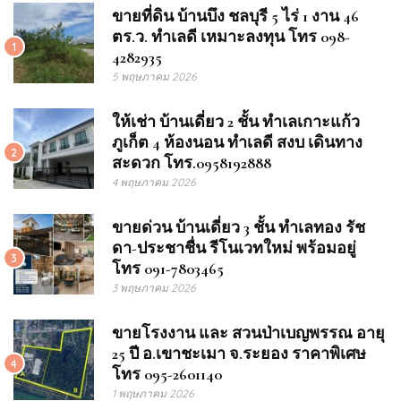
ขายที่ดิน บ้านบึง ชลบุรี 5 ไร่ 1 งาน 46
ตร.ว. ทำเลดี เหมาะลงทุน โทร 098-
1
4282935
5 พฤษภาคม 2026
ให้เช่า บ้านเดี่ยว 2 ชั้น ทำเลเกาะแก้ว
ภูเก็ต 4 ห้องนอน ทำเลดี สงบ เดินทาง
2
สะดวก โทร.0958192888
4 พฤษภาคม 2026
ขายด่วน บ้านเดี่ยว 3 ชั้น ทำเลทอง รัช
ดา-ประชาชื่น รีโนเวทใหม่ พร้อมอยู่
3
โทร 091-7803465
3 พฤษภาคม 2026
ขายโรงงาน และ สวนป่าเบญพรรณ อายุ
25 ปี อ.เขาชะเมา จ.ระยอง ราคาพิเศษ
4
โทร 095-2601140
1 พฤษภาคม 2026