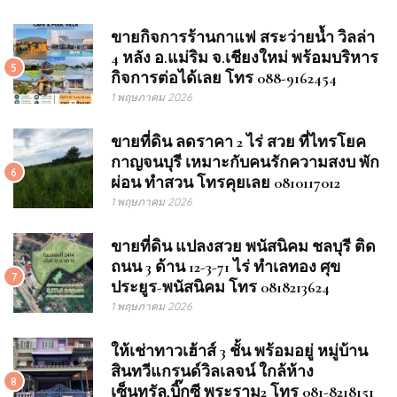
ขายกิจการร้านกาแฟ สระว่ายน้ำ วิลล่า
4 หลัง อ.แม่ริม จ.เชียงใหม่ พร้อมบริหาร
5
กิจการต่อได้เลย โทร 088-9162454
1 พฤษภาคม 2026
ขายที่ดิน ลดราคา 2 ไร่ สวย ที่ไทรโยค
กาญจนบุรี เหมาะกับคนรักความสงบ พัก
6
ผ่อน ทำสวน โทรคุยเลย 0810117012
1 พฤษภาคม 2026
ขายที่ดิน แปลงสวย พนัสนิคม ชลบุรี ติด
ถนน 3 ด้าน 12-3-71 ไร่ ทำเลทอง ศุข
7
ประยูร-พนัสนิคม โทร 0818213624
1 พฤษภาคม 2026
ให้เช่าทาวเฮ้าส์ 3 ชั้น พร้อมอยู่ หมู่บ้าน
สินทวีแกรนด์วิลเลจน์ ใกล้ห้าง
8
เซ็นทรัล,บิ๊กซี พระราม2 โทร 081-8218151