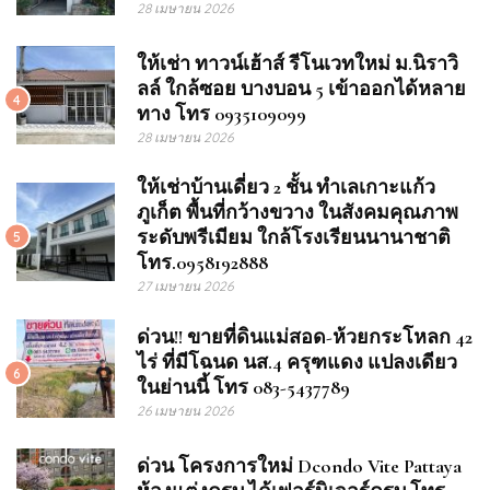
28 เมษายน 2026
ให้เช่า ทาวน์เฮ้าส์ รีโนเวทใหม่ ม.นิราวิ
ลล์ ใกล้ซอย บางบอน 5 เข้าออกได้หลาย
4
ทาง โทร 0935109099
28 เมษายน 2026
ให้เช่าบ้านเดี่ยว 2 ชั้น ทำเลเกาะแก้ว
ภูเก็ต พื้นที่กว้างขวาง ในสังคมคุณภาพ
ระดับพรีเมียม ใกล้โรงเรียนนานาชาติ
5
โทร.0958192888
27 เมษายน 2026
ด่วน!! ขายที่ดินแม่สอด-ห้วยกระโหลก 42
ไร่ ที่มีโฉนด นส.4 ครุฑแดง แปลงเดียว
6
ในย่านนี้ โทร 083-5437789
26 เมษายน 2026
ด่วน โครงการใหม่ Dcondo Vite Pattaya