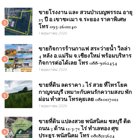
ขายโรงงาน และ สวนป่าเบญพรรณ อายุ
25 ปี อ.เขาชะเมา จ.ระยอง ราคาพิเศษ
3
โทร 095-2601140
1 พฤษภาคม 2026
ขายกิจการร้านกาแฟ สระว่ายน้ำ วิลล่า
4 หลัง อ.แม่ริม จ.เชียงใหม่ พร้อมบริหาร
4
กิจการต่อได้เลย โทร 088-9162454
1 พฤษภาคม 2026
ขายที่ดิน ลดราคา 2 ไร่ สวย ที่ไทรโยค
กาญจนบุรี เหมาะกับคนรักความสงบ พัก
5
ผ่อน ทำสวน โทรคุยเลย 0810117012
1 พฤษภาคม 2026
ขายที่ดิน แปลงสวย พนัสนิคม ชลบุรี ติด
ถนน 3 ด้าน 12-3-71 ไร่ ทำเลทอง ศุข
6
ประยูร-พนัสนิคม โทร 0818213624