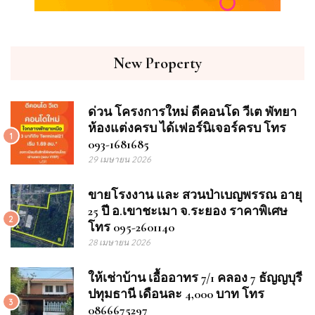
New Property
ด่วน โครงการใหม่ ดีคอนโด วีเต พัทยา
ห้องแต่งครบ ได้เฟอร์นิเจอร์ครบ โทร
1
093-1681685
29 เมษายน 2026
ขายโรงงาน และ สวนป่าเบญพรรณ อายุ
25 ปี อ.เขาชะเมา จ.ระยอง ราคาพิเศษ
2
โทร 095-2601140
28 เมษายน 2026
ให้เช่าบ้าน เอื้ออาทร 7/1 คลอง 7 ธัญญบุรี
ปทุมธานี เดือนละ 4,000 บาท โทร
3
0866675297