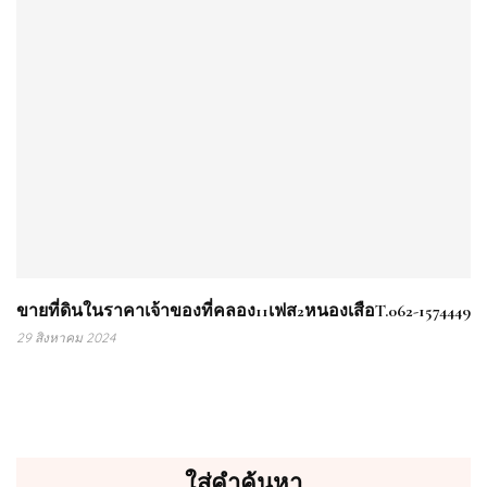
ขายที่ดินในราคาเจ้าของที่คลอง11เฟส2หนองเสือT.062-1574449
29 สิงหาคม 2024
ใส่คำค้นหา