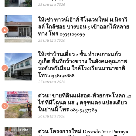
28 เมษายน 2026
ให้เช่า ทาวน์เฮ้าส์ รีโนเวทใหม่ ม.นิราวิ
ลล์ ใกล้ซอย บางบอน 5 เข้าออกได้หลาย
4
ทาง โทร 0935109099
28 เมษายน 2026
ให้เช่าบ้านเดี่ยว 2 ชั้น ทำเลเกาะแก้ว
ภูเก็ต พื้นที่กว้างขวาง ในสังคมคุณภาพ
ระดับพรีเมียม ใกล้โรงเรียนนานาชาติ
5
โทร.0958192888
27 เมษายน 2026
ด่วน!! ขายที่ดินแม่สอด-ห้วยกระโหลก 42
ไร่ ที่มีโฉนด นส.4 ครุฑแดง แปลงเดียว
6
ในย่านนี้ โทร 083-5437789
26 เมษายน 2026
ด่วน โครงการใหม่ Dcondo Vite Pattaya