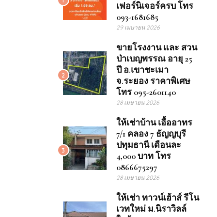
เฟอร์นิเจอร์ครบ โทร
093-1681685
29 เมษายน 2026
ขายโรงงาน และ สวน
ป่าเบญพรรณ อายุ 25
ปี อ.เขาชะเมา
2
จ.ระยอง ราคาพิเศษ
โทร 095-2601140
28 เมษายน 2026
ให้เช่าบ้าน เอื้ออาทร
7/1 คลอง 7 ธัญญบุรี
ปทุมธานี เดือนละ
3
4,000 บาท โทร
0866675297
28 เมษายน 2026
ให้เช่า ทาวน์เฮ้าส์ รีโน
เวทใหม่ ม.นิราวิลล์