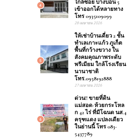
ใกล้ซอย บางบอน 5
4
เข้าออกได้หลายทาง
โทร 0935109099
28 เมษายน 2026
ให้เช่าบ้านเดี่ยว 2 ชั้น
ทำเลเกาะแก้ว ภูเก็ต
พื้นที่กว้างขวาง ใน
สังคมคุณภาพระดับ
5
พรีเมียม ใกล้โรงเรียน
นานาชาติ
โทร.0958192888
27 เมษายน 2026
ด่วน!! ขายที่ดิน
แม่สอด-ห้วยกระโหล
ก 42 ไร่ ที่มีโฉนด นส.4
ครุฑแดง แปลงเดียว
6
ในย่านนี้ โทร 083-
5437789