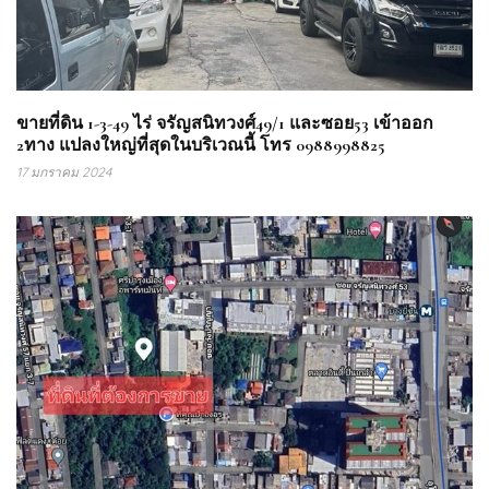
ขายที่ดิน 1-3-49 ไร่ จรัญสนิทวงศ์49/1 และซอย53 เข้าออก
2ทาง แปลงใหญ่ที่สุดในบริเวณนี้ โทร 0988998825
17 มกราคม 2024