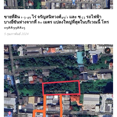
ขายที่ดิน 1-3-49 ไร่ จรัญสนิทวงศ์49/1 และ ซ.53 รถไฟฟ้า
บางยี่ขันห่างจากที่ 80 เมตร แปลงใหญ่ที่สุดในบริเวณนี้ โทร
0988998825
5 กุมภาพันธ์ 2024