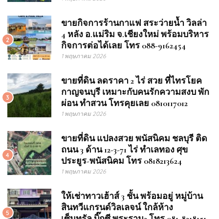
ขายกิจการร้านกาแฟ สระว่ายน้ำ วิลล่า
4 หลัง อ.แม่ริม จ.เชียงใหม่ พร้อมบริหาร
2
กิจการต่อได้เลย โทร 088-9162454
1 พฤษภาคม 2026
ขายที่ดิน ลดราคา 2 ไร่ สวย ที่ไทรโยค
กาญจนบุรี เหมาะกับคนรักความสงบ พัก
3
ผ่อน ทำสวน โทรคุยเลย 0810117012
1 พฤษภาคม 2026
ขายที่ดิน แปลงสวย พนัสนิคม ชลบุรี ติด
ถนน 3 ด้าน 12-3-71 ไร่ ทำเลทอง ศุข
4
ประยูร-พนัสนิคม โทร 0818213624
1 พฤษภาคม 2026
ให้เช่าทาวเฮ้าส์ 3 ชั้น พร้อมอยู่ หมู่บ้าน
สินทวีแกรนด์วิลเลจน์ ใกล้ห้าง
5
เซ็นทรัล,บิ๊กซี พระราม2 โทร 081-8218151