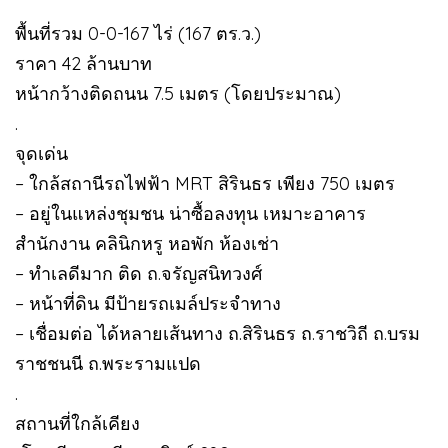
พื้นที่รวม 0-0-167 ไร่ (167 ตร.ว.)
ราคา 42 ล้านบาท
หน้ากว้างติดถนน 7.5 เมตร (โดยประมาณ)
.
จุดเด่น
– ใกล้สถานีรถไฟฟ้า MRT สิรินธร เพียง 750 เมตร
– อยู่ในแหล่งชุมชน น่าซื้อลงทุน เหมาะอาคาร
สำนักงาน คลินิกหรู หอพัก ห้องเช่า
– ทำเลดีมาก ติด ถ.จรัญสนิทวงศ์
– หน้าที่ดิน มีป้ายรถเมล์ประจำทาง
– เชื่อมต่อ ได้หลายเส้นทาง ถ.สิรินธร ถ.ราชวิถี ถ.บรม
ราชชนนี ถ.พระรามแปด
.
สถานที่ใกล้เคียง