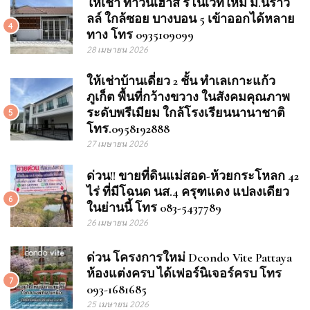
ให้เช่า ทาวน์เฮ้าส์ รีโนเวทใหม่ ม.นิราวิ
ลล์ ใกล้ซอย บางบอน 5 เข้าออกได้หลาย
4
ทาง โทร 0935109099
28 เมษายน 2026
ให้เช่าบ้านเดี่ยว 2 ชั้น ทำเลเกาะแก้ว
ภูเก็ต พื้นที่กว้างขวาง ในสังคมคุณภาพ
ระดับพรีเมียม ใกล้โรงเรียนนานาชาติ
5
โทร.0958192888
27 เมษายน 2026
ด่วน!! ขายที่ดินแม่สอด-ห้วยกระโหลก 42
ไร่ ที่มีโฉนด นส.4 ครุฑแดง แปลงเดียว
6
ในย่านนี้ โทร 083-5437789
26 เมษายน 2026
ด่วน โครงการใหม่ Dcondo Vite Pattaya
ห้องแต่งครบ ได้เฟอร์นิเจอร์ครบ โทร
7
093-1681685
25 เมษายน 2026