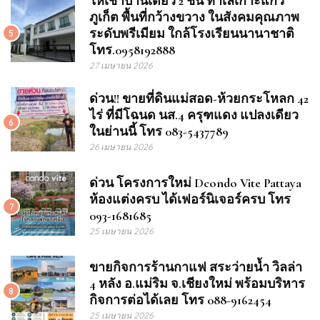
ให้เช่าบ้านเดี่ยว 2 ชั้น ทำเลเกาะแก้ว
ภูเก็ต พื้นที่กว้างขวาง ในสังคมคุณภาพ
ระดับพรีเมียม ใกล้โรงเรียนนานาชาติ
5
โทร.0958192888
27 เมษายน 2026
ด่วน!! ขายที่ดินแม่สอด-ห้วยกระโหลก 42
ไร่ ที่มีโฉนด นส.4 ครุฑแดง แปลงเดียว
6
ในย่านนี้ โทร 083-5437789
26 เมษายน 2026
ด่วน โครงการใหม่ Dcondo Vite Pattaya
ห้องแต่งครบ ได้เฟอร์นิเจอร์ครบ โทร
7
093-1681685
25 เมษายน 2026
ขายกิจการร้านกาแฟ สระว่ายน้ำ วิลล่า
4 หลัง อ.แม่ริม จ.เชียงใหม่ พร้อมบริหาร
8
กิจการต่อได้เลย โทร 088-9162454
25 เมษายน 2026