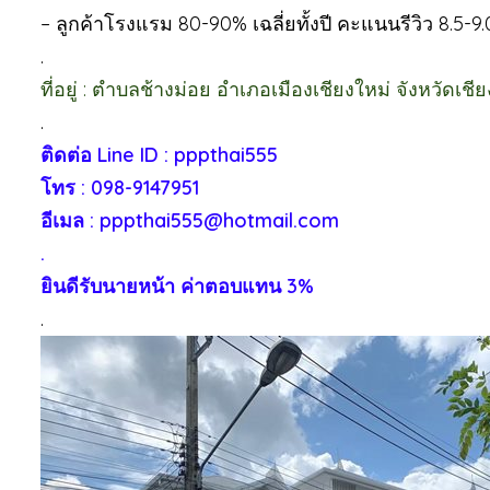
– ลูกค้าโรงแรม 80-90% เฉลี่ยทั้งปี คะแนนรีวิว 8.5-9.
.
ที่อยู่ : ตำบลช้างม่อย อำเภอเมืองเชียงใหม่ จังหวัดเชี
.
ติดต่อ Line ID : pppthai555
โทร : 098-9147951
อีเมล : pppthai555@hotmail.com
.
ยินดีรับนายหน้า ค่าตอบแทน 3%
.