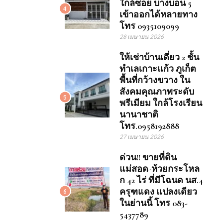
ใกล้ซอย บางบอน 5
4
เข้าออกได้หลายทาง
โทร 0935109099
28 เมษายน 2026
ให้เช่าบ้านเดี่ยว 2 ชั้น
ทำเลเกาะแก้ว ภูเก็ต
พื้นที่กว้างขวาง ใน
สังคมคุณภาพระดับ
5
พรีเมียม ใกล้โรงเรียน
นานาชาติ
โทร.0958192888
27 เมษายน 2026
ด่วน!! ขายที่ดิน
แม่สอด-ห้วยกระโหล
ก 42 ไร่ ที่มีโฉนด นส.4
ครุฑแดง แปลงเดียว
6
ในย่านนี้ โทร 083-
5437789