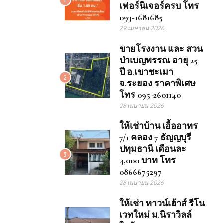
เฟอร์นิเจอร์ครบ โทร
093-1681685
29 เมษายน 2026
ขายโรงงาน และ สวน
ป่าเบญพรรณ อายุ 25
ปี อ.เขาชะเมา
2
จ.ระยอง ราคาพิเศษ
โทร 095-2601140
28 เมษายน 2026
ให้เช่าบ้าน เอื้ออาทร
7/1 คลอง 7 ธัญญบุรี
ปทุมธานี เดือนละ
3
4,000 บาท โทร
0866675297
28 เมษายน 2026
ให้เช่า ทาวน์เฮ้าส์ รีโน
เวทใหม่ ม.นิราวิลล์