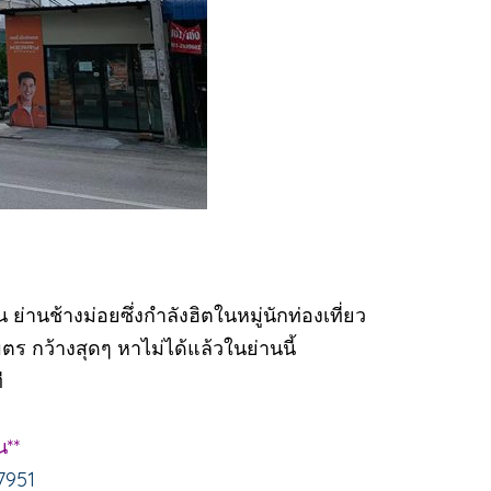
่านช้างม่อยซึ่งกำลังฮิตในหมู่นักท่องเที่ยว
มตร กว้างสุดๆ หาไม่ได้แล้วในย่านนี้
ี
น**
7951