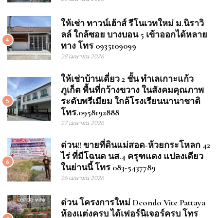
ให้เช่า ทาวน์เฮ้าส์ รีโนเวทใหม่ ม.นิราวิ
ลล์ ใกล้ซอย บางบอน 5 เข้าออกได้หลาย
4
ทาง โทร 0935109099
28 เมษายน 2026
ให้เช่าบ้านเดี่ยว 2 ชั้น ทำเลเกาะแก้ว
ภูเก็ต พื้นที่กว้างขวาง ในสังคมคุณภาพ
ระดับพรีเมียม ใกล้โรงเรียนนานาชาติ
5
โทร.0958192888
27 เมษายน 2026
ด่วน!! ขายที่ดินแม่สอด-ห้วยกระโหลก 42
ไร่ ที่มีโฉนด นส.4 ครุฑแดง แปลงเดียว
6
ในย่านนี้ โทร 083-5437789
26 เมษายน 2026
ด่วน โครงการใหม่ Dcondo Vite Pattaya
ห้องแต่งครบ ได้เฟอร์นิเจอร์ครบ โทร