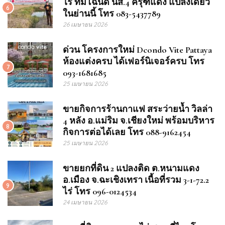
ไร่ ที่มีโฉนด นส.4 ครุฑแดง แปลงเดียว
6
ในย่านนี้ โทร 083-5437789
26 เมษายน 2026
ด่วน โครงการใหม่ Dcondo Vite Pattaya
ห้องแต่งครบ ได้เฟอร์นิเจอร์ครบ โทร
7
093-1681685
25 เมษายน 2026
ขายกิจการร้านกาแฟ สระว่ายน้ำ วิลล่า
4 หลัง อ.แม่ริม จ.เชียงใหม่ พร้อมบริหาร
8
กิจการต่อได้เลย โทร 088-9162454
25 เมษายน 2026
ขายยกที่ดิน 2 แปลงติด ต.หนามแดง
อ.เมือง จ.ฉะเชิงเทรา เนื้อที่รวม 3-1-72.2
9
ไร่ โทร 096-0124534
24 เมษายน 2026