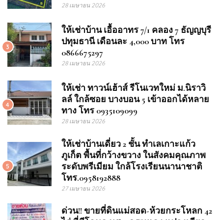
28 เมษายน 2026
ให้เช่าบ้าน เอื้ออาทร 7/1 คลอง 7 ธัญญบุรี
ปทุมธานี เดือนละ 4,000 บาท โทร
3
0866675297
28 เมษายน 2026
ให้เช่า ทาวน์เฮ้าส์ รีโนเวทใหม่ ม.นิราวิ
ลล์ ใกล้ซอย บางบอน 5 เข้าออกได้หลาย
4
ทาง โทร 0935109099
28 เมษายน 2026
ให้เช่าบ้านเดี่ยว 2 ชั้น ทำเลเกาะแก้ว
ภูเก็ต พื้นที่กว้างขวาง ในสังคมคุณภาพ
ระดับพรีเมียม ใกล้โรงเรียนนานาชาติ
5
โทร.0958192888
27 เมษายน 2026
ด่วน!! ขายที่ดินแม่สอด-ห้วยกระโหลก 42