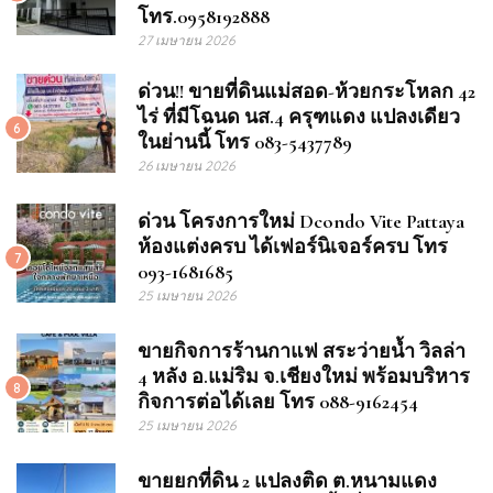
โทร.0958192888
27 เมษายน 2026
ด่วน!! ขายที่ดินแม่สอด-ห้วยกระโหลก 42
ไร่ ที่มีโฉนด นส.4 ครุฑแดง แปลงเดียว
6
ในย่านนี้ โทร 083-5437789
26 เมษายน 2026
ด่วน โครงการใหม่ Dcondo Vite Pattaya
ห้องแต่งครบ ได้เฟอร์นิเจอร์ครบ โทร
7
093-1681685
25 เมษายน 2026
ขายกิจการร้านกาแฟ สระว่ายน้ำ วิลล่า
4 หลัง อ.แม่ริม จ.เชียงใหม่ พร้อมบริหาร
8
กิจการต่อได้เลย โทร 088-9162454
25 เมษายน 2026
ขายยกที่ดิน 2 แปลงติด ต.หนามแดง