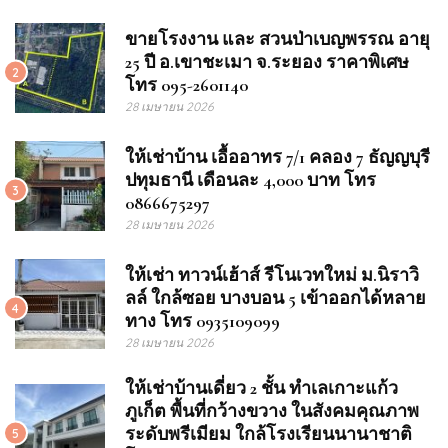
ขายโรงงาน และ สวนป่าเบญพรรณ อายุ
25 ปี อ.เขาชะเมา จ.ระยอง ราคาพิเศษ
2
โทร 095-2601140
28 เมษายน 2026
ให้เช่าบ้าน เอื้ออาทร 7/1 คลอง 7 ธัญญบุรี
ปทุมธานี เดือนละ 4,000 บาท โทร
3
0866675297
28 เมษายน 2026
ให้เช่า ทาวน์เฮ้าส์ รีโนเวทใหม่ ม.นิราวิ
ลล์ ใกล้ซอย บางบอน 5 เข้าออกได้หลาย
4
ทาง โทร 0935109099
28 เมษายน 2026
ให้เช่าบ้านเดี่ยว 2 ชั้น ทำเลเกาะแก้ว
ภูเก็ต พื้นที่กว้างขวาง ในสังคมคุณภาพ
ระดับพรีเมียม ใกล้โรงเรียนนานาชาติ
5