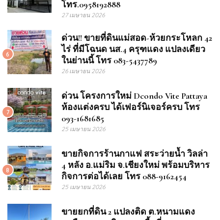
โทร.0958192888
27 เมษายน 2026
ด่วน!! ขายที่ดินแม่สอด-ห้วยกระโหลก 42
ไร่ ที่มีโฉนด นส.4 ครุฑแดง แปลงเดียว
6
ในย่านนี้ โทร 083-5437789
26 เมษายน 2026
ด่วน โครงการใหม่ Dcondo Vite Pattaya
ห้องแต่งครบ ได้เฟอร์นิเจอร์ครบ โทร
7
093-1681685
25 เมษายน 2026
ขายกิจการร้านกาแฟ สระว่ายน้ำ วิลล่า
4 หลัง อ.แม่ริม จ.เชียงใหม่ พร้อมบริหาร
8
กิจการต่อได้เลย โทร 088-9162454
25 เมษายน 2026
ขายยกที่ดิน 2 แปลงติด ต.หนามแดง