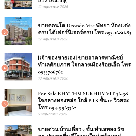
BTS Bearing
12 พฤษภาคม 2026
ขายคอนโด Dcondo Vite พัทยา ห้องแต่ง
ครบ ได้เฟอร์นิเจอร์ครบ โทร 093-1681685
3
12 พฤษภาคม 2026
[เจ้าของขายเอง] ขายอาคารพาณิชย์
ทำเลศักยภาพ ใจกลางเมืองร้อยเอ็ด โทร
4
0933706762
10 พฤษภาคม 2026
For Sale RHYTHM SUKHUMVIT 36-38
ใจกลางทองหล่อ ใกล้ BTS ชั้น 10 วิวสระ
5
โทร 094-9963362
9 พฤษภาคม 2026
ขายด่วน บ้านเดี่ยว 3 ชั้น ทำเลทอง รัช