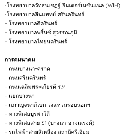
-โรงพยาบาลวัทธนเชฏฐ์ อินเตอร์เนชั่นแนล (WIH)
-โรงพยาบาลสินแพทย์ ศรีนครินทร์
– โรงพยาบาลศิครินทร์
– โรงพยาบาลพริ้นซ์ สุวรรณภูมิ
– โรงพยาบาลไทยนครินทร์
.
การคมนาคม
– ถนนบางนา-ตราด
– ถนนศรีนครินทร์
– ถนนเฉลิมพระเกียรติ ร.9
– แยกบางนา
– ถ.กาญจนาภิเษก วงแหวนรอบนอกฯ
– ทางพิเศษบูรพาวิถี
– ทางพิเศษสาย S1 (บางนา-อาจณรงค์)
– รถไฟฟ้าสายสีเหลือง สถานีศรีเอี่ยม