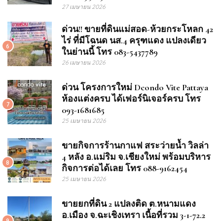
27 เมษายน 2026
ด่วน!! ขายที่ดินแม่สอด-ห้วยกระโหลก 42
ไร่ ที่มีโฉนด นส.4 ครุฑแดง แปลงเดียว
6
ในย่านนี้ โทร 083-5437789
26 เมษายน 2026
ด่วน โครงการใหม่ Dcondo Vite Pattaya
ห้องแต่งครบ ได้เฟอร์นิเจอร์ครบ โทร
7
093-1681685
25 เมษายน 2026
ขายกิจการร้านกาแฟ สระว่ายน้ำ วิลล่า
4 หลัง อ.แม่ริม จ.เชียงใหม่ พร้อมบริหาร
8
กิจการต่อได้เลย โทร 088-9162454
25 เมษายน 2026
ขายยกที่ดิน 2 แปลงติด ต.หนามแดง
อ.เมือง จ.ฉะเชิงเทรา เนื้อที่รวม 3-1-72.2
9