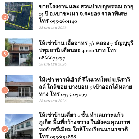
ขายโรงงาน และ สวนป่าเบญพรรณ อายุ
25 ปี อ.เขาชะเมา จ.ระยอง ราคาพิเศษ
2
โทร 095-2601140
28 เมษายน 2026
ให้เช่าบ้าน เอื้ออาทร 7/1 คลอง 7 ธัญญบุรี
ปทุมธานี เดือนละ 4,000 บาท โทร
3
0866675297
28 เมษายน 2026
ให้เช่า ทาวน์เฮ้าส์ รีโนเวทใหม่ ม.นิราวิ
ลล์ ใกล้ซอย บางบอน 5 เข้าออกได้หลาย
4
ทาง โทร 0935109099
28 เมษายน 2026
ให้เช่าบ้านเดี่ยว 2 ชั้น ทำเลเกาะแก้ว
ภูเก็ต พื้นที่กว้างขวาง ในสังคมคุณภาพ
ระดับพรีเมียม ใกล้โรงเรียนนานาชาติ
5
โทร.0958192888