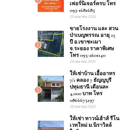
เฟอร์นิเจอร์ครบ โทร
093-1681685
29 เมษายน 2026
ขายโรงงาน และ สวน
ป่าเบญพรรณ อายุ 25
ปี อ.เขาชะเมา
2
จ.ระยอง ราคาพิเศษ
โทร 095-2601140
28 เมษายน 2026
ให้เช่าบ้าน เอื้ออาทร
7/1 คลอง 7 ธัญญบุรี
ปทุมธานี เดือนละ
3
4,000 บาท โทร
0866675297
28 เมษายน 2026
ให้เช่า ทาวน์เฮ้าส์ รีโน
เวทใหม่ ม.นิราวิลล์