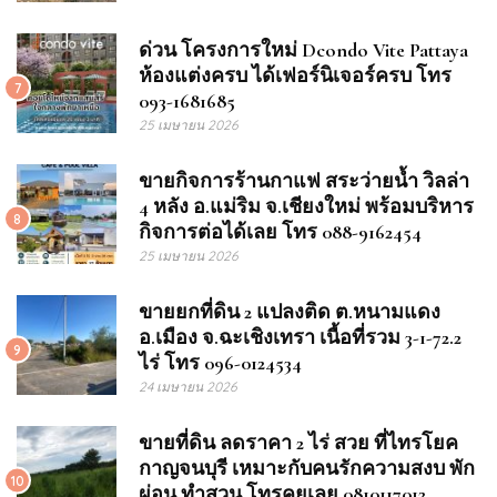
ด่วน โครงการใหม่ Dcondo Vite Pattaya
ห้องแต่งครบ ได้เฟอร์นิเจอร์ครบ โทร
7
093-1681685
25 เมษายน 2026
ขายกิจการร้านกาแฟ สระว่ายน้ำ วิลล่า
4 หลัง อ.แม่ริม จ.เชียงใหม่ พร้อมบริหาร
8
กิจการต่อได้เลย โทร 088-9162454
25 เมษายน 2026
ขายยกที่ดิน 2 แปลงติด ต.หนามแดง
อ.เมือง จ.ฉะเชิงเทรา เนื้อที่รวม 3-1-72.2
9
ไร่ โทร 096-0124534
24 เมษายน 2026
ขายที่ดิน ลดราคา 2 ไร่ สวย ที่ไทรโยค
กาญจนบุรี เหมาะกับคนรักความสงบ พัก
10
ผ่อน ทำสวน โทรคุยเลย 0810117012