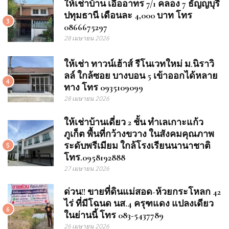
ให้เช่าบ้าน เอื้ออาทร 7/1 คลอง 7 ธัญญบุรี
ปทุมธานี เดือนละ 4,000 บาท โทร
3
0866675297
28 เมษายน 2026
ให้เช่า ทาวน์เฮ้าส์ รีโนเวทใหม่ ม.นิราวิ
ลล์ ใกล้ซอย บางบอน 5 เข้าออกได้หลาย
4
ทาง โทร 0935109099
28 เมษายน 2026
ให้เช่าบ้านเดี่ยว 2 ชั้น ทำเลเกาะแก้ว
ภูเก็ต พื้นที่กว้างขวาง ในสังคมคุณภาพ
ระดับพรีเมียม ใกล้โรงเรียนนานาชาติ
5
โทร.0958192888
27 เมษายน 2026
ด่วน!! ขายที่ดินแม่สอด-ห้วยกระโหลก 42
ไร่ ที่มีโฉนด นส.4 ครุฑแดง แปลงเดียว
6
ในย่านนี้ โทร 083-5437789
26 เมษายน 2026