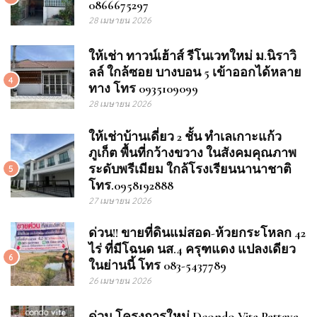
0866675297
28 เมษายน 2026
ให้เช่า ทาวน์เฮ้าส์ รีโนเวทใหม่ ม.นิราวิ
ลล์ ใกล้ซอย บางบอน 5 เข้าออกได้หลาย
4
ทาง โทร 0935109099
28 เมษายน 2026
ให้เช่าบ้านเดี่ยว 2 ชั้น ทำเลเกาะแก้ว
ภูเก็ต พื้นที่กว้างขวาง ในสังคมคุณภาพ
ระดับพรีเมียม ใกล้โรงเรียนนานาชาติ
5
โทร.0958192888
27 เมษายน 2026
ด่วน!! ขายที่ดินแม่สอด-ห้วยกระโหลก 42
ไร่ ที่มีโฉนด นส.4 ครุฑแดง แปลงเดียว
6
ในย่านนี้ โทร 083-5437789
26 เมษายน 2026
ด่วน โครงการใหม่ Dcondo Vite Pattaya