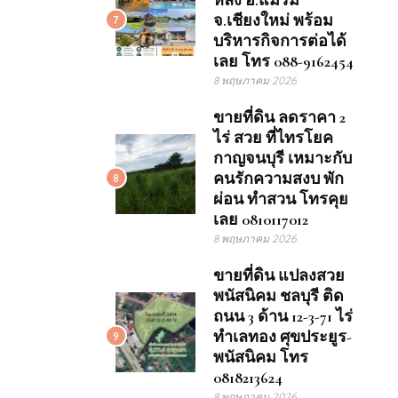
หลัง อ.แม่ริม
จ.เชียงใหม่ พร้อม
7
บริหารกิจการต่อได้
เลย โทร 088-9162454
8 พฤษภาคม 2026
ขายที่ดิน ลดราคา 2
ไร่ สวย ที่ไทรโยค
กาญจนบุรี เหมาะกับ
คนรักความสงบ พัก
8
ผ่อน ทำสวน โทรคุย
เลย 0810117012
8 พฤษภาคม 2026
ขายที่ดิน แปลงสวย
พนัสนิคม ชลบุรี ติด
ถนน 3 ด้าน 12-3-71 ไร่
ทำเลทอง ศุขประยูร-
9
พนัสนิคม โทร
0818213624
8 พฤษภาคม 2026