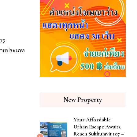
 72
หลายประเภท
New Property
Your Affordable
Urban Escape Awaits,
Reach Sukhumvit 107 –
1