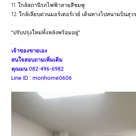
11. ใกล้สถานีรถไฟฟ้าสายสีชมพู
12. ใกล้เลียบด่วนมอร์เตอร์เวย์ เดินทางไปสนามบินสุวร
.
*ปรับปรุงใหม่ทั้งหลังพร้อมอยู่*
.
เจ้าของขายเอง
สนใจสอบถามเพิ่มเติม
คุณมน 082-496-6982
Line ID : monhome0606
.